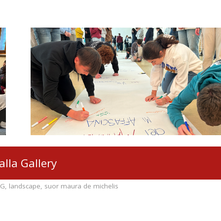
alla Gallery
xG
,
landscape
,
suor maura de michelis