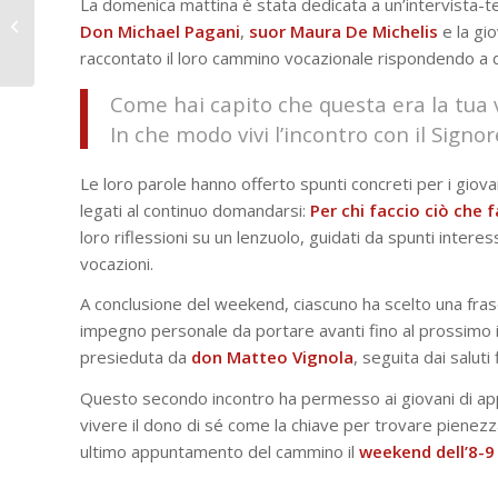
La domenica mattina è stata dedicata a un’intervista-t
libertà, la pace e la
Don Michael Pagani
,
suor Maura De Michelis
e la gi
giustizia sociale”,
raccontato il loro cammino vocazionale rispondendo 
seminario...
Come hai capito che questa era la tua
In che modo vivi l’incontro con il Signo
Le loro parole hanno offerto spunti concreti per i giovan
legati al continuo domandarsi:
Per chi faccio ciò che 
loro riflessioni su un lenzuolo, guidati da spunti intere
vocazioni.
A conclusione del weekend, ciascuno ha scelto una frase
impegno personale da portare avanti fino al prossimo i
presieduta da
don Matteo Vignola
, seguita dai saluti f
Questo secondo incontro ha permesso ai giovani di appro
vivere il dono di sé come la chiave per trovare pienezza
ultimo appuntamento del cammino il
weekend dell’8-9