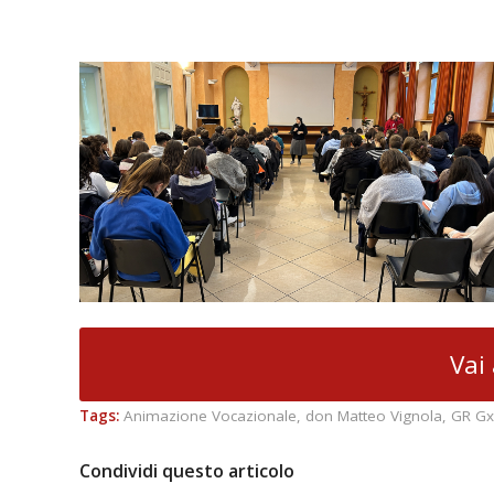
Vai 
Tags:
Animazione Vocazionale
,
don Matteo Vignola
,
GR G
Condividi questo articolo