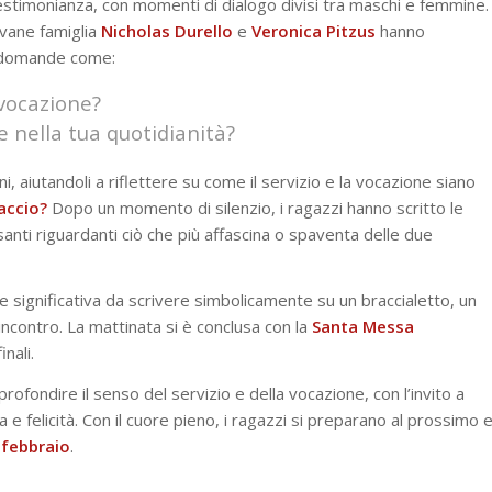
estimonianza, con momenti di dialogo divisi tra maschi e femmine.
ovane famiglia
Nicholas Durello
e
Veronica Pitzus
hanno
a domande come:
 vocazione?
re nella tua quotidianità?
i, aiutandoli a riflettere su come il servizio e la vocazione siano
faccio?
Dopo un momento di silenzio, i ragazzi hanno scritto le
ssanti riguardanti ciò che più affascina o spaventa delle due
 significativa da scrivere simbolicamente su un braccialetto, un
ncontro. La mattinata si è conclusa con la
Santa Messa
inali.
fondire il senso del servizio e della vocazione, con l’invito a
 e felicità. Con il cuore pieno, i ragazzi si preparano al prossimo 
 febbraio
.