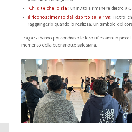
“
Chi dite che io sia
”: un invito a rimanere dietro a 
Il riconoscimento del Risorto sulla riva
: Pietro, 
raggiungerlo quando lo realizza. Un simbolo del cor
I ragazzi hanno poi condiviso le loro riflessioni in piccol
momento della buonanotte salesiana.
“Io sono l’Altro. Per la