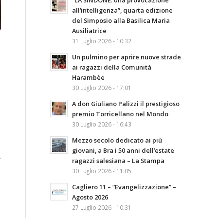
“LA SINDONE: una provocazione
all’intelligenza”, quarta edizione
del Simposio alla Basilica Maria
Ausiliatrice
31 Luglio 2026 - 10:32
Un pulmino per aprire nuove strade
ai ragazzi della Comunità
Harambèe
30 Luglio 2026 - 17:01
A don Giuliano Palizzi il prestigioso
premio Torricellano nel Mondo
30 Luglio 2026 - 16:43
.
Mezzo secolo dedicato ai più
giovani, a Bra i 50 anni dell’estate
.
ragazzi salesiana – La Stampa
30 Luglio 2026 - 11:05
Cagliero 11 – “Evangelizzazione” –
Agosto 2026
27 Luglio 2026 - 10:31