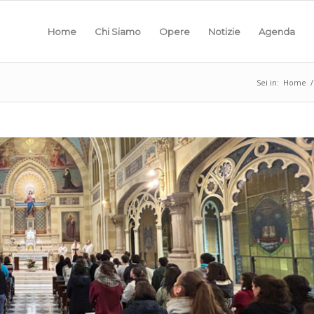
Home
Chi Siamo
Opere
Notizie
Agenda
Sei in:
Home
/