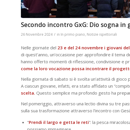
Secondo incontro GxG: Dio sogna in 
/
26 Novembre 2024
in
In primo piano
,
Notizie ispettoriali
Nelle giornate del
23 e del 24 novembre i giovani de
di quest’anno, un’occasione per approfondire il tema d
hanno offerto momenti di riflessione, condivisione e p
come la loro vocazione possa incontrare il progett
Nella giornata di sabato si è svolta un’attività di gioc
A ciascun giovane, infatti, era stato affidato un “compit
scelta.
Questo semplice ma profondo gesto ha preparat
Nel pomeriggio, attraverso una lectio divina su tre pass
sulla sua trasformazione attraverso l’incontro con Ges
“
Prendi il largo e getta le reti
”: la pesca miracolo
possiamo immaginare.