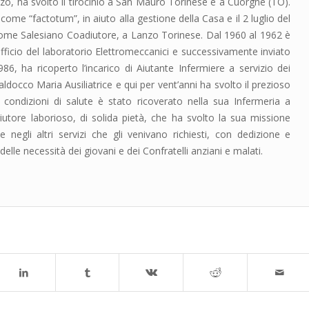
zzo, ha svolto il tirocinio a San Mauro Torinese e a Cuorgné (TO).
come “factotum”, in aiuto alla gestione della Casa e il 2 luglio del
ome Salesiano Coadiutore, a Lanzo Torinese. Dal 1960 al 1962 è
fficio del laboratorio Elettromeccanici e successivamente inviato
6, ha ricoperto l’incarico di Aiutante Infermiere a servizio dei
aldocco Maria Ausiliatrice e qui per vent’anni ha svolto il prezioso
 condizioni di salute è stato ricoverato nella sua Infermeria a
iutore laborioso, di solida pietà, che ha svolto la sua missione
 negli altri servizi che gli venivano richiesti, con dedizione e
elle necessità dei giovani e dei Confratelli anziani e malati.