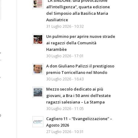
“LA SINDONE: una provocazione
all’intelligenza”, quarta edizione
del Simposio alla Basilica Maria
Ausiliatrice
31 Luglio 2026 - 10:32
Un pulmino per aprire nuove strade
ai ragazzi della Comunità
Harambèe
e
,
30 Luglio 2026 - 17:01
.
A don Giuliano Palizzi il prestigioso
premio Torricellano nel Mondo
e
30 Luglio 2026 - 16:43
Mezzo secolo dedicato ai più
giovani, a Bra i 50 anni dell’estate
ragazzi salesiana – La Stampa
30 Luglio 2026 - 11:05
o
Cagliero 11 – “Evangelizzazione” –
Agosto 2026
27 Luglio 2026 - 10:31