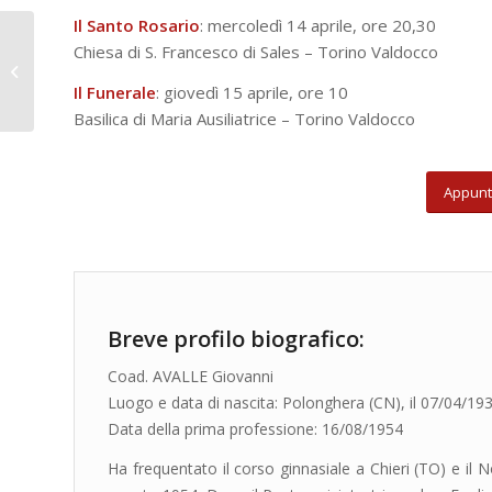
Il Santo Rosario
: mercoledì 14 aprile, ore 20,30
Il Metodo di studio al
Chiesa di S. Francesco di Sales – Torino Valdocco
San Luigi: “un tassello
fondamentale nella
Il Funerale
: giovedì 15 aprile, ore 10
scu...
Basilica di Maria Ausiliatrice – Torino Valdocco
Appunt
Breve profilo biografico:
Coad. AVALLE Giovanni
Luogo e data di nascita: Polonghera (CN), il 07/04/19
Data della prima professione: 16/08/1954
Ha frequentato il corso ginnasiale a Chieri (TO) e il