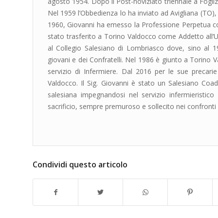
agosto 1954. Dopo il Post-noviziato triennale a Fogli
Nel 1959 l’Obbedienza lo ha inviato ad Avigliana (TO), 
1960, Giovanni ha emesso la Professione Perpetua c
stato trasferito a Torino Valdocco come Addetto all’U
al Collegio Salesiano di Lombriasco dove, sino al 198
giovani e dei Confratelli. Nel 1986 è giunto a Torino V
servizio di Infermiere. Dal 2016 per le sue precarie
Valdocco. Il Sig. Giovanni è stato un Salesiano Coad
salesiana impegnandosi nel servizio infermieristico e
sacrificio, sempre premuroso e sollecito nei confronti d
Condividi questo articolo