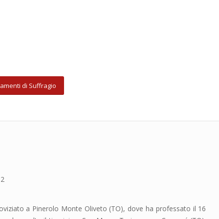
amenti di Suffragio
32
 Noviziato a Pinerolo Monte Oliveto (TO), dove ha professato il 16