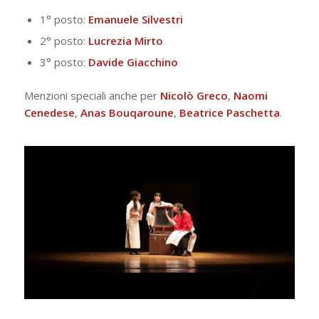
1° posto:
Emanuele Silvestri
2° posto:
Lucrezia Mirto
3° posto:
Davide Giacchino
Menzioni speciali anche per
Nicolò Greco
,
Naomi
Cenedese
,
Anas Bouqaroune
,
Beatrice
Paschetta
.