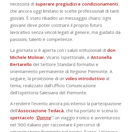
necessità di
superare pregiudizi e condizionamenti
che ancora oggi limitano le scelte professionali di tanti
giovani. È stato ribadito un messaggio chiaro: ogni
giovane deve poter costruire il proprio futuro
lavorativo senza vincoli legati al genere, ma guidato da
passioni, talenti e competenze.
La giornata si è aperta con i saluti istituzionali di
don
Michele Molinar
, Vicario Ispettoriale, e
Antonella
Bertarello
del Settore Standard formativi e
orientamento permanente di Regione Piemonte. A
seguire, la proiezione di un
video introduttivo
al
tema, realizzato dall’Ufficio Comunicazione
dell’Ispettoria Salesiana del Piemonte.
A rendere l’evento ancora più intenso la partecipazione
dell’
Associazione Tedacà
, che ha portato in scena lo
spettacolo
“
Donne
”:
un viaggio ironico e avventuroso
nel ‘900 italiano per raccontare il percorso di
emancipazione femminile nel nostro Paese. Un’opera