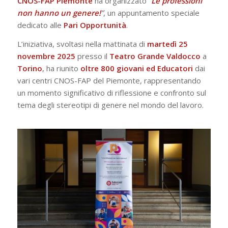
CNOS-FAP Piemonte
ha organizzato
“
Le professioni
non hanno un genere!
”
, un appuntamento speciale
dedicato alle
Pari
Opportunità
.
L’iniziativa, svoltasi nella mattinata di
martedì 25
novembre 2025
presso il
Teatro Grande Valdocco
a
Torino
, ha riunito
oltre 800 giovani ed Educatori
dai
vari centri CNOS-FAP del Piemonte, rappresentando
un momento significativo di riflessione e confronto sul
tema degli stereotipi di genere nel mondo del lavoro.