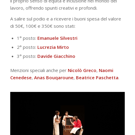
il proprio senso di equità e inclusione nel mondo del
lavoro, offrendo spunti creativi e profondi.
A salire sul podio e a ricevere i buoni spesa del valore
di 50€, 100€ e 350€ sono stati:
1° posto:
Emanuele Silvestri
2° posto:
Lucrezia Mirto
3° posto:
Davide Giacchino
Menzioni speciali anche per
Nicolò Greco
,
Naomi
Cenedese
,
Anas Bouqaroune
,
Beatrice
Paschetta
.