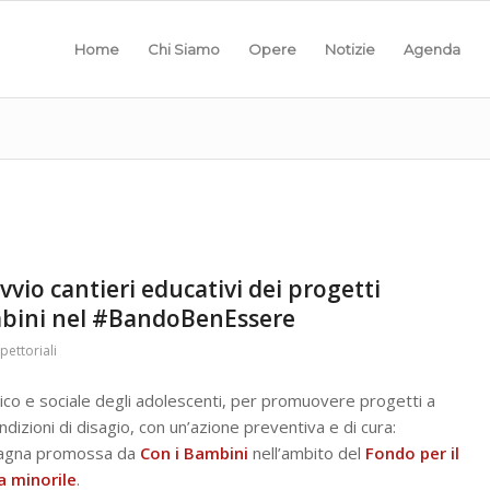
Home
Chi Siamo
Opere
Notizie
Agenda
o cantieri educativi dei progetti
ambini nel #BandoBenEssere
pettoriali
co e sociale degli adolescenti, per promuovere progetti a
dizioni di disagio, con un’azione preventiva e di cura:
agna promossa da
Con i Bambini
nell’ambito del
Fondo per il
a minorile
.