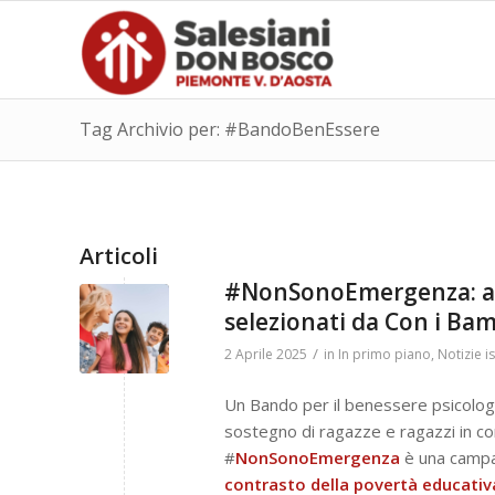
Tag Archivio per: #BandoBenEssere
Articoli
#NonSonoEmergenza: avvi
selezionati da Con i B
/
2 Aprile 2025
in
In primo piano
,
Notizie is
Un Bando per il benessere psicologi
sostegno di ragazze e ragazzi in con
#
NonSonoEmergenza
è una camp
contrasto della povertà educativ