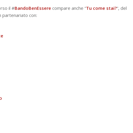
rso il #
BandoBenEssere
compare anche “
Tu come stai?
“, del
n partenariato con:
ce
o