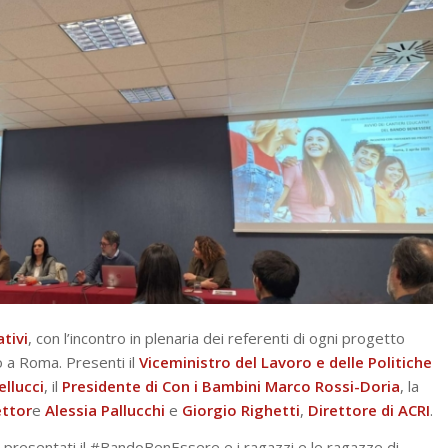
ativi
, con l’incontro in plenaria dei referenti di ogni progetto
o a Roma. Presenti il
Viceministro del Lavoro e delle Politiche
llucci
, il
Presidente di Con i Bambini
Marco
Rossi-Doria
, la
ettor
e
Alessia
Pallucchi
e
Giorgio
Righetti
,
Direttore di
ACRI
.
i presentati il #BandoBenEssere e i ragazzi e le ragazze di