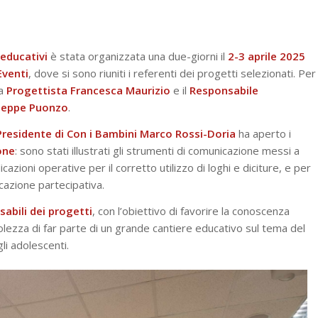
 educativi
è stata organizzata una due-giorni il
2-3 aprile 2025
Eventi
, dove si sono riuniti i referenti dei progetti selezionati. Per
la
Progettista Francesca Maurizio
e il
Responsabile
seppe Puonzo
.
Presidente di Con i Bambini Marco Rossi-Doria
ha aperto i
one
: sono stati illustrati gli strumenti di comunicazione messi a
cazioni operative per il corretto utilizzo di loghi e diciture, e per
cazione partecipativa.
abili dei progetti
, con l’obiettivo di favorire la conoscenza
ezza di far parte di un grande cantiere educativo sul tema del
li adolescenti.