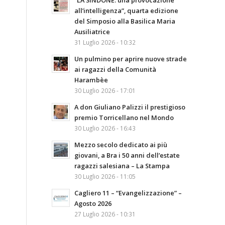
“LA SINDONE: una provocazione
all’intelligenza”, quarta edizione
del Simposio alla Basilica Maria
Ausiliatrice
31 Luglio 2026 - 10:32
Un pulmino per aprire nuove strade
ai ragazzi della Comunità
Harambèe
30 Luglio 2026 - 17:01
A don Giuliano Palizzi il prestigioso
premio Torricellano nel Mondo
30 Luglio 2026 - 16:43
Mezzo secolo dedicato ai più
giovani, a Bra i 50 anni dell’estate
ragazzi salesiana – La Stampa
30 Luglio 2026 - 11:05
Cagliero 11 – “Evangelizzazione” –
Agosto 2026
27 Luglio 2026 - 10:31