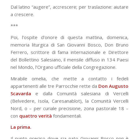
Dal latino “augere”, accrescere; per traslazione: aiutare
a crescere.
***
Poi, l’ospite d’onore di questa mattina, domenica,
memoria liturgica di San Giovanni Bosco, Don Bruno
Ferrero, scrittore di fama internazionale e Direttore
del Bollettino Salesiano, il mensile diffuso in 134 Paesi
nel Mondo, l’Organo ufficiale della Congregazione.
Mirabile omelia, che mette a contatto i fedeli
appartenenti alle tre Parrocchie rette da
Don Augusto
Scavarda
e dalla Comunità salesiana di Vercelli
(Belvedere, Isola, Caresanablot), la Comunità Vercelli
Nord, o – per curiale precisione, zona pastorale 18 –
con
quattro verità
fondamentali.
La prima.
Il punto preciso dove sia nato Giovanni Bosco non è