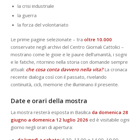
la crisi industriale
la guerra
la forza del volontariato
Le prime pagine selezionate – tra
oltre 10.000
conservate negli archivi del Centro Giornali Cattolici –
mostrano come le gioie e le paure dell’umanità, i sogni
e le fatiche, ritornino nella storia con domande sempre
attuali:
che cosa conta davvero nella vita?
La cronaca
recente dialoga così con il passato, rivelando
continuità, cicli, memorie che illuminano il presente.
Date e orari della mostra
La mostra resterà esposta in Basilica
da domenica 28
giugno a domenica 12 luglio 2026
ed è visitabile ogni
giorno negli orari di apertura:
da lunedì a sabato:
6.30–13.00 e 14.00–19.00