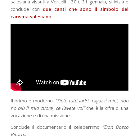
salesiana vissuti a Vercelli il 30 e 31 gennaio, si inizia e
conclude con
due canti che sono il simbolo del
carisma salesiano.
Il primo è moderno:
“Siete tutti ladri, ragazzi miei, non
ho più il mio cuore, ce l’avete voi”
che è la cifra di una
vocazione e di una missione.
Conclude il documentario il celeberrimo
“Don Bosco
Ritorna”.