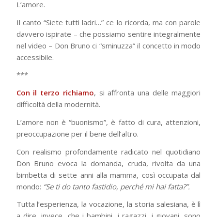
L’amore.
Il canto “Siete tutti ladri…” ce lo ricorda, ma con parole
davvero ispirate – che possiamo sentire integralmente
nel video – Don Bruno ci “sminuzza” il concetto in modo
accessibile.
***
Con il terzo richiamo
, si affronta una delle maggiori
difficoltà della modernità.
L’amore non è “buonismo”, è fatto di cura, attenzioni,
preoccupazione per il bene dell’altro.
Con realismo profondamente radicato nel quotidiano
Don Bruno evoca la domanda, cruda, rivolta da una
bimbetta di sette anni alla mamma, così occupata dal
mondo:
“Se ti do tanto fastidio, perché mi hai fatta?”.
Tutta l’esperienza, la vocazione, la storia salesiana, è lì
a dire, invece, che i bambini, i ragazzi, i giovani, sono