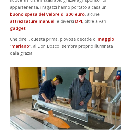
nuove amicizie instaurate, grazie agli sponsor di
appartenenza, i ragazzi hanno portato a casa un
buono spesa del valore di 300 euro
, alcune
attrezzature
manuali
e diversi
DPI
, oltre a vari
gadget
.
Che dire… questa prima, piovosa decade di
maggio
“
mariano
”, al Don Bosco, sembra proprio illuminata
dalla grazia.