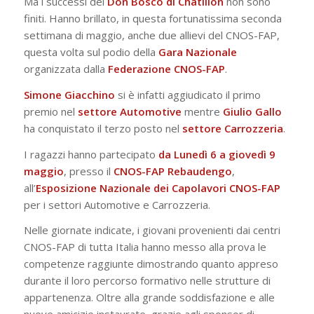
Ma i successi del
Don Bosco di Châtillon
non sono
finiti. Hanno brillato, in questa fortunatissima seconda
settimana di maggio, anche due allievi del CNOS-FAP,
questa volta sul podio della
Gara
Nazionale
organizzata dalla
Federazione
CNOS-FAP
.
Simone
Giacchino
si è infatti aggiudicato il primo
premio nel
settore
Automotive
mentre
Giulio
Gallo
ha conquistato il terzo posto nel
settore
Carrozzeria
.
I ragazzi hanno partecipato
da Lunedì 6 a giovedì 9
maggio
, presso il
CNOS-FAP Rebaudengo
,
all’
Esposizione Nazionale dei Capolavori CNOS-FAP
per i settori Automotive e Carrozzeria.
Nelle giornate indicate, i giovani provenienti dai centri
CNOS-FAP di tutta Italia hanno messo alla prova le
competenze raggiunte dimostrando quanto appreso
durante il loro percorso formativo nelle strutture di
appartenenza. Oltre alla grande soddisfazione e alle