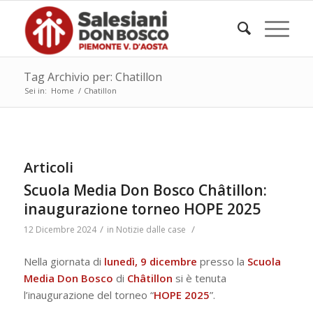
Tag Archivio per: Chatillon
Sei in:
Home
/
Chatillon
Articoli
Scuola Media Don Bosco Châtillon:
inaugurazione torneo HOPE 2025
/
/
12 Dicembre 2024
in
Notizie dalle case
Nella giornata di
lunedì, 9 dicembre
presso la
Scuola
Media Don Bosco
di
Châtillon
si è tenuta
l’inaugurazione del torneo “
HOPE 2025
”.