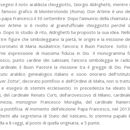
segesi il noto araldista chioggiotto, Giorgio Aldrighetti, mentre i
, famoso grafico di Monterotondo (Roma). Don Artime è uno de
a papa Francesco il 30 settembre. Dopo l’annuncio della chiamata 
or Artime si è rivolto al grand’ufficiale chioggiotto perché s
 Dopo lo studio di rito, Aldrighetti ha proposto la sua idea. Nell
re figure che simboleggiano la pietà, le origini e la missione de
ronato di Maria Ausiliatrice; l’ancora; il Buon Pastore. Sotto i
come espressione di massima fiducia in Dio. Il monogramma f
sco, punto cardine dei salesiani; l’ancora simboleggia le radic
cardinale; il Buon Pastore la missione tra il gregge di Dio. Pe
tituto araldico genealogico italiano e socio onorario dell’Istitut
r Zotta”, decorato pontificio e dell’Ordine di Malta, non si tratt
 e esegesi di stemmi ecclesiastici. In precedenza ha ideato l
 del cardinale Renato Corti, dell’arcivescovo di Milano, cardinal
enezia, monsignor Francesco Moraglia, del cardinale Ranier
a pontificia. Al momento dell’elezione Papa Francesco, nel 2013
ighetti alla segreteria di Stato del Vaticano, lo stemma papale 
a a 8 raggi, al posto di quella originaria, a 5 punte.