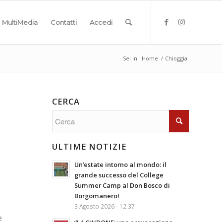
MultiMedia
Contatti
Accedi
Sei in:
Home
/
Chioggia
CERCA
ULTIME NOTIZIE
Un’estate intorno al mondo: il
grande successo del College
Summer Camp al Don Bosco di
Borgomanero!
3 Agosto 2026 - 12:37
e