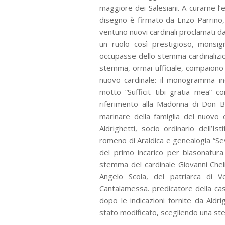
maggiore dei Salesiani. A curarne l’e
disegno è firmato da Enzo Parrino
ventuno nuovi cardinali proclamati d
un ruolo così prestigioso, monsign
occupasse dello stemma cardinalizio.
stemma, ormai ufficiale, compaiono t
nuovo cardinale: il monogramma inco
motto “Sufficit tibi gratia mea” 
riferimento alla Madonna di Don Bo
marinare della famiglia del nuovo 
Aldrighetti, socio ordinario dell’Is
romeno di Araldica e genealogia “Seve
del primo incarico per blasonatura
stemma del cardinale Giovanni Cheli,
Angelo Scola, del patriarca di V
Cantalamessa. predicatore della cas
dopo le indicazioni fornite da Aldr
stato modificato, scegliendo una stell