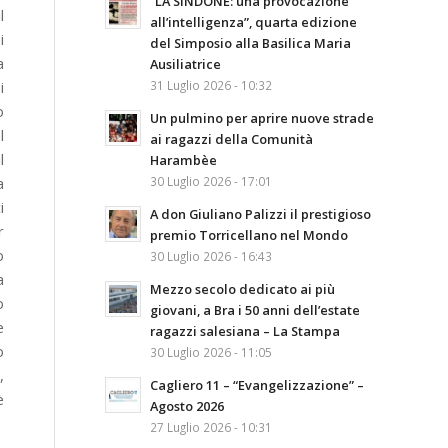
“LA SINDONE: una provocazione
l
all’intelligenza”, quarta edizione
i
del Simposio alla Basilica Maria
a
Ausiliatrice
31 Luglio 2026 - 10:32
i
o
Un pulmino per aprire nuove strade
l
ai ragazzi della Comunità
l
Harambèe
30 Luglio 2026 - 17:01
a
i
A don Giuliano Palizzi il prestigioso
r
premio Torricellano nel Mondo
o
30 Luglio 2026 - 16:43
a
Mezzo secolo dedicato ai più
o
giovani, a Bra i 50 anni dell’estate
e
ragazzi salesiana – La Stampa
o
30 Luglio 2026 - 11:05
,
Cagliero 11 – “Evangelizzazione” –
è
Agosto 2026
27 Luglio 2026 - 10:31