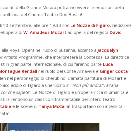
ssionati della Grande Musica potranno vivere le emozioni della
lla poltrona del Cinema Teatro Don Bosco!
ì 10 settembre, alle ore 19.30 con
Le Nozze di Figaro
, riedizion
ell’opera di
W. Amadeus Mozart
ad opera del regista
David
 alla Royal Opera nel ruolo di Susanna, accanto a
Jacquelyn
r Artists Programme, che interpreterà la Contessa. La direttrice
st in gran parte internazionale, di cui faranno parte
Luca
Montague Rendall
nel ruolo del Conte Almaviva e
Ginger Costa-
den nel personaggio di Cherubino. L’amata partitura di Mozart è
onico addio di Figaro a Cherubino in “
Non più andrai
”, all’aria
Voi che sapete
”. Le Nozze di Figaro è un’opera ricca di umanità e
ti la rendono un classico intramontabile dell’intero teatro
table
e le scene di
Tanya McCallin
trasportano con intensità il
nata”.