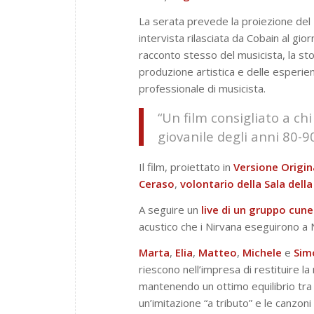
La serata prevede la proiezione del
intervista rilasciata da Cobain al gior
racconto stesso del musicista, la stor
produzione artistica e delle esperie
professionale di musicista.
“Un film consigliato a chi
giovanile degli anni 80-90
Il film, proiettato in
Versione Origin
Ceraso
,
volontario della Sala del
A seguire un
live di un gruppo cun
acustico che i Nirvana eseguirono a
Marta
,
Elia
,
Matteo
,
Michele
e
Sim
riescono nell’impresa di restituire la
mantenendo un ottimo equilibrio tra 
un’imitazione “a tributo” e le canzoni