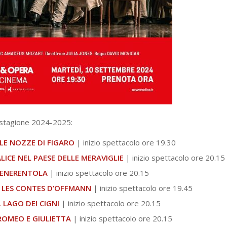
 stagione 2024-2025:
LE NOZZE DI FIGARO
| inizio spettacolo ore 19.30
LICE NEL PAESE DELLE MERAVIGLIE
| inizio spettacolo ore 20.15
ENERENTOLA
| inizio spettacolo ore 20.15
|
LES CONTES D’OFFMANN
| inizio spettacolo ore 19.45
L LAGO DEI CIGNI
| inizio spettacolo ore 20.15
ROMEO E GIULIETTA
| inizio spettacolo ore 20.15