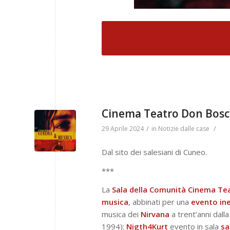
Cinema Teatro Don Bosco
/
/
29 Aprile 2024
in
Notizie dalle case
Dal sito dei salesiani di Cuneo.
***
La
Sala della Comunità Cinema Te
musica
, abbinati per una
evento
in
musica dei
Nirvana
a trent’anni dall
1994):
Nigth4Kurt
evento in sala
sa