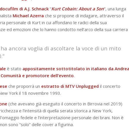
docufilm di A.J. Schnack
“
Kurt Cobain: About a Son
“, una lunga
nalista
Michael
Azerra
che si propone di indagare, attraverso il
ia personale di Kurt in cui affondano le radici della sua
nze ed emozioni che lo hanno condotto nell’arco della sua carriera
 ha ancora voglia di ascoltare la voce di un mito
.”
ale
è stato
appositamente sottotitolato in italiano da Andre
la Comunità e promotore dell’evento
.
eese
che proporrà un
estratto di MTV Unplugged
il concerto
 New York il 18 novembre 1993.
one
(che avevano già eseguito il concerto in Birrovia nel 2019)
 ricchezza e l’intensità di quella serata storica a New York,
l’omaggio fedele e l’interpretazione personale dei brani. Non è
 non sono “solo” delle cover a figurina.