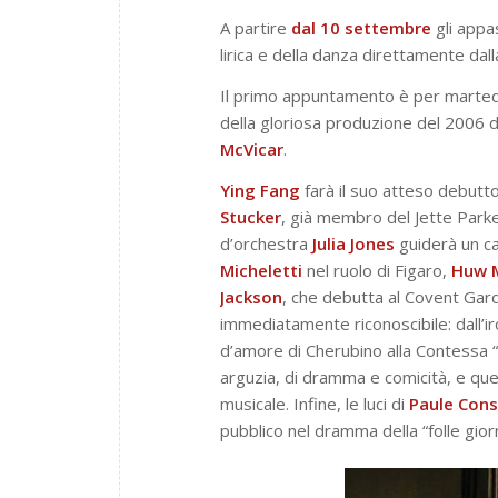
A partire
dal 10 settembre
gli appa
lirica e della danza direttamente da
Il primo appuntamento è per marted
della gloriosa produzione del 2006 d
McVicar
.
Ying Fang
farà il suo atteso debutto
Stucker
, già membro del Jette Parke
d’orchestra
Julia Jones
guiderà un ca
Micheletti
nel ruolo di Figaro,
Huw 
Jackson
, che debutta al Covent Gar
immediatamente riconoscibile: dall’ir
d’amore di Cherubino alla Contessa “
arguzia, di dramma e comicità, e ques
musicale. Infine, le luci di
Paule Cons
pubblico nel dramma della “folle gior