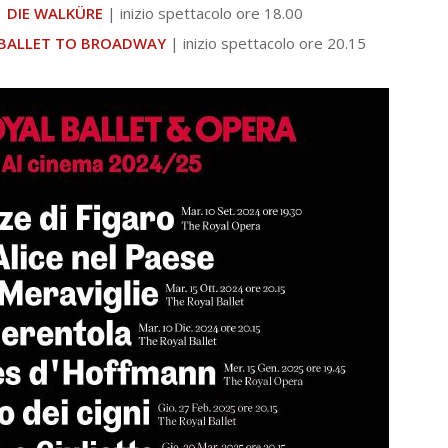
|
DIE WALKÜRE
| inizio spettacolo ore 18.00
BALLET TO BROADWAY
| inizio spettacolo ore 20.15