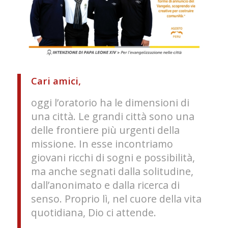
Cari amici,
oggi l’oratorio ha le dimensioni di
una città. Le grandi città sono una
delle frontiere più urgenti della
missione. In esse incontriamo
giovani ricchi di sogni e possibilità,
ma anche segnati dalla solitudine,
dall’anonimato e dalla ricerca di
senso. Proprio lì, nel cuore della vita
quotidiana, Dio ci attende.