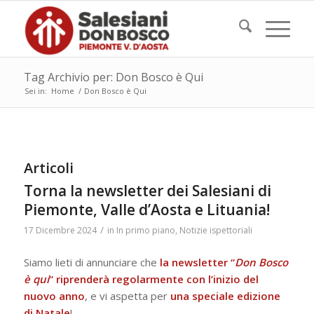
Tag Archivio per: Don Bosco è Qui
Sei in:
Home
/
Don Bosco è Qui
Articoli
Torna la newsletter dei Salesiani di
Piemonte, Valle d’Aosta e Lituania!
/
17 Dicembre 2024
in
In primo piano
,
Notizie ispettoriali
Siamo lieti di annunciare che
la
newsletter “
Don Bosco
è qui
“
riprenderà regolarmente con l’inizio del
nuovo anno
, e vi aspetta per
una speciale edizione
di Natale
!