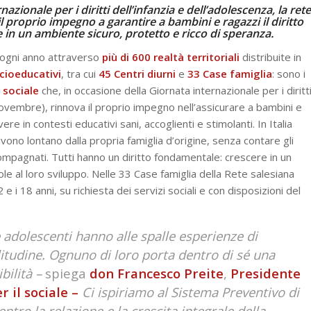
azionale per i diritti dell’infanzia e dell’adolescenza, la rete
 il proprio impegno a garantire a bambini e ragazzi il diritto
in un ambiente sicuro, protetto e ricco di speranza.
 ogni anno attraverso
più di 600 realtà territoriali
distribuite in
ocioeducativi
, tra cui
45 Centri diurni
e
33 Case famiglia
: sono i
l sociale
che, in occasione della Giornata internazionale per i diritt
novembre), rinnova il proprio impegno nell’assicurare a bambini e
vivere in contesti educativi sani, accoglienti e stimolanti. In Italia
ivono lontano dalla propria famiglia d’origine, senza contare gli
compagnati. Tutti hanno un diritto fondamentale: crescere in un
le al loro sviluppo. Nelle 33 Case famiglia della Rete salesiana
12 e i 18 anni, su richiesta dei servizi sociali e con disposizioni del
 adolescenti hanno alle spalle esperienze di
itudine. Ognuno di loro porta dentro di sé una
bilità –
spiega
don Francesco Preite
,
Presidente
r il sociale –
Ci ispiriamo al Sistema Preventivo di
ntro la relazione e la crescita integrale della