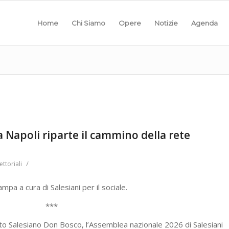
Home
Chi Siamo
Opere
Notizie
Agenda
da Napoli riparte il cammino della rete
/
ettoriali
mpa a cura di Salesiani per il sociale.
***
tuto Salesiano Don Bosco, l’Assemblea nazionale 2026 di Salesiani