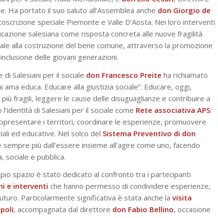
e. Ha portato il suo saluto all’Assemblea anche
don Giorgio de
coscrizione speciale Piemonte e Valle D’Aosta. Nei loro interventi
ducazione salesiana come risposta concreta alle nuove fragilità
ale alla costruzione del bene comune, attraverso la promozione
l’inclusione delle giovani generazioni.
di Salesiani per il sociale
don Francesco Preite
ha richiamato
hi ama educa. Educare alla giustizia sociale”
. Educare, oggi,
i più fragili, leggere le cause delle disuguaglianze e contribuire a
 l’identità di Salesiani per il sociale come
Rete associativa APS
:
appresentare i territori, coordinare le esperienze, promuovere
ciali ed educative. Nel solco del
Sistema Preventivo di don
e sempre più dall’essere insieme all’agire come uno, facendo
, sociale e pubblica.
o spazio è stato dedicato al confronto tra i partecipanti
hi e interventi
che hanno permesso di condividere esperienze,
uturo. Particolarmente significativa è stata anche la
visita
poli
, accompagnata dal direttore
don Fabio Bellino
, occasione