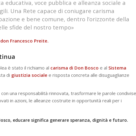
a educativa, voce pubblica e alleanza sociale a
agili. Una Rete capace di coniugare carisma
cipazione e bene comune, dentro l’orizzonte della
elle sfide del nostro tempo»
e
don Francesco Preite.
tinua
lea è stato il richiamo al
carisma di Don Bosco
e al
Sistema
sta di
giustizia sociale
e risposta concreta alle disuguaglianze
e con una responsabilità rinnovata, trasformare le parole condivis
ati in azioni, le alleanze costruite in opportunità reali per i
osco, educare significa generare speranza, dignità e futuro.