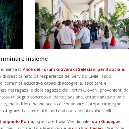
camminare insieme
imonianza di
Alice del Forum Giovani di Salesiani per il sociale
,
di crescita nato dall’esperienza del Servizio Civile. Il suo
 di comunità educative capaci di accogliere, ascoltare e
enza dei ragazzi e delle ragazze del Forum Giovani, provenienti da
entato un segno concreto di partecipazione, cittadinanza attiva e
vile, molti di loro hanno scelto di continuare il proprio impegno
otagonisti accanto ai minori e ai coetanei più vulnerabili.
Gianpaolo Roma
, Ispettore Italia Meridionale,
don Giuseppe
ani per il sociale Italia Meridionale, e
don Elio Cesari
, Direttore