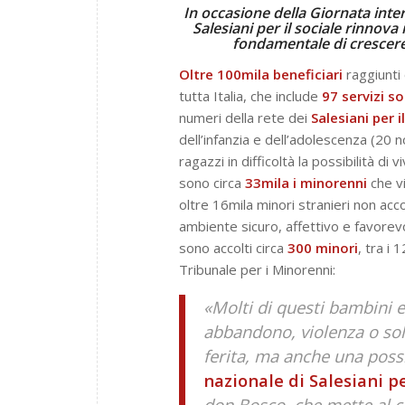
In occasione della Giornata intern
Salesiani per il sociale rinnova
fondamentale di crescere 
Oltre 100mila beneficiari
raggiunti
tutta Italia, che include
97 servizi s
numeri della rete dei
Salesiani per i
dell’infanzia e dell’adolescenza (20 
ragazzi in difficoltà la possibilità di 
sono circa
33mila
i minorenni
che v
oltre 16mila minori stranieri non ac
ambiente sicuro, affettivo e favorevo
sono accolti circa
300 minori
, tra i 
Tribunale per i Minorenni:
«Molti di questi bambini e
abbandono, violenza o sol
ferita, ma anche una possi
nazionale di Salesiani pe
don Bosco, che mette al ce