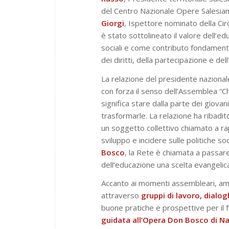
del Centro Nazionale Opere Salesian
Giorgi
, Ispettore nominato della Cir
è stato sottolineato il valore dell’e
sociali e come contributo fondament
dei diritti, della partecipazione e del
La relazione del presidente nazionale 
con forza il senso dell’Assemblea
“C
significa stare dalla parte dei giovan
trasformarle. La relazione ha ribadito
un soggetto collettivo chiamato a r
sviluppo e incidere sulle politiche so
Bosco
, la Rete è chiamata a passar
dell’educazione una scelta evangelica
Accanto ai momenti assembleari, ampi
attraverso
gruppi di lavoro, dialog
buone pratiche e prospettive per il f
guidata all’Opera Don Bosco di Na