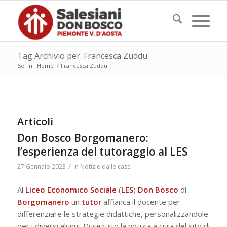
Tag Archivio per: Francesca Zuddu
Sei in:
Home
/
Francesca Zuddu
Articoli
Don Bosco Borgomanero:
l’esperienza del tutoraggio al LES
/
27 Gennaio 2023
in
Notizie dalle case
Al
Liceo Economico Sociale
(
LES
)
Don Bosco
di
Borgomanero
un
tutor
affianca il docente per
differenziare le strategie didattiche, personalizzandole
per i diversi alunni. Di seguito la notizia a cura del sito di