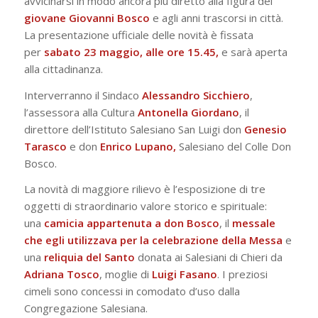
avvicinarsi in modo ancora più diretto alla figura del
giovane Giovanni Bosco
e agli anni trascorsi in città.
La presentazione ufficiale delle novità è fissata
per
sabato 23 maggio, alle ore 15.45,
e sarà aperta
alla cittadinanza.
Interverranno il Sindaco
Alessandro Sicchiero
,
l’assessora alla Cultura
Antonella Giordano
, il
direttore dell’Istituto Salesiano San Luigi don
Genesio
Tarasco
e don
Enrico Lupano,
Salesiano del Colle Don
Bosco.
La novità di maggiore rilievo è l’esposizione di tre
oggetti di straordinario valore storico e spirituale:
una
camicia appartenuta a don Bosco
, il
messale
che egli utilizzava per la celebrazione della Messa
e
una
reliquia del Santo
donata ai Salesiani di Chieri da
Adriana Tosco
, moglie di
Luigi
Fasano
. I preziosi
cimeli sono concessi in comodato d’uso dalla
Congregazione Salesiana.