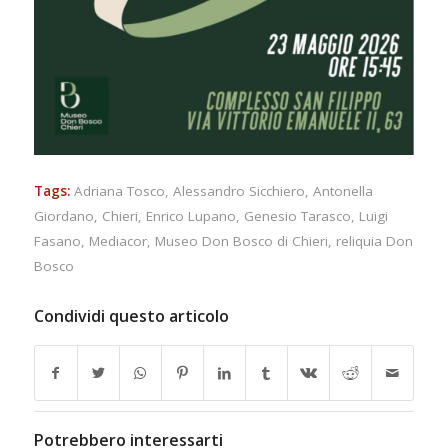
Tags:
Adriana Tosco
,
Alessandro Sicchiero
,
Antonella
Giordano
,
Chieri
,
Enrico Lupano
,
Genesio Tarasco
,
Luigi
Fasano
,
Mediacor
,
Museo Don Bosco di Chieri
,
reliquia Don
Bosco
Condividi questo articolo
Potrebbero interessarti