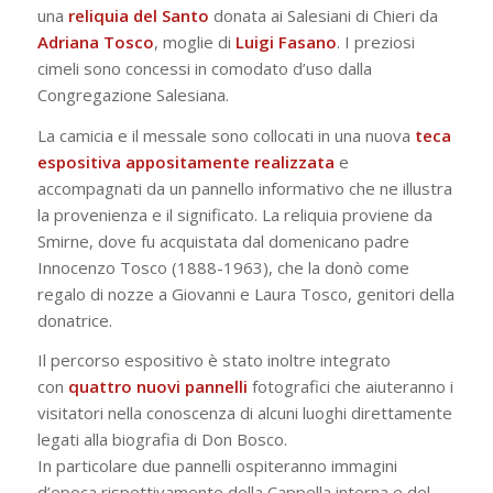
una
reliquia del Santo
donata ai Salesiani di Chieri da
Adriana Tosco
, moglie di
Luigi
Fasano
. I preziosi
cimeli sono concessi in comodato d’uso dalla
Congregazione Salesiana.
La camicia e il messale sono collocati in una nuova
teca
espositiva appositamente realizzata
e
accompagnati da un pannello informativo che ne illustra
la provenienza e il significato. La reliquia proviene da
Smirne, dove fu acquistata dal domenicano padre
Innocenzo Tosco (1888-1963), che la donò come
regalo di nozze a Giovanni e Laura Tosco, genitori della
donatrice.
Il percorso espositivo è stato inoltre integrato
con
quattro nuovi pannelli
fotografici che aiuteranno i
visitatori nella conoscenza di alcuni luoghi direttamente
legati alla biografia di Don Bosco.
In particolare due pannelli ospiteranno immagini
d’epoca rispettivamente della Cappella interna e del