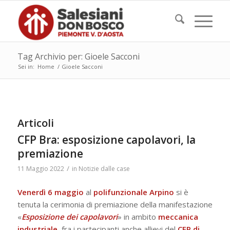
Tag Archivio per: Gioele Sacconi
Sei in:
Home
/
Gioele Sacconi
Articoli
CFP Bra: esposizione capolavori, la
premiazione
/
11 Maggio 2022
in
Notizie dalle case
Venerdì 6 maggio
al
polifunzionale Arpino
si è
tenuta la cerimonia di premiazione della manifestazione
«
Esposizione dei capolavori
» in ambito
meccanica
industriale
, fra i partecipanti anche allievi del
CFP di