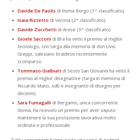
Davide De Paolis
di Roma Borgo (1^ classificato)
Isaia Rizzetto
di Verona (2^ classificato)
Davide Zucchetti
di Arese (3^ classificato)
Gioele Sacconi
di Bra ha vinto il premio al miglior
tecnologo, con targa alla memoria di don Livio
Greppi, salesiano braidese recentemente
scomparso
Tommaso Gialbiati
di Sesto San Giovanni ha vinto il
premio al miglior disegnatore (targa in memoria di
Riccardo Mano, sdb e insegnante di disegno per
decenni)
Sara Fumagalli
di Bergamo, unica concorrente
donna, ha ricevuto un premio per aver saputo
mantenere la sua postazione lavorativa molto
ordinata e professionale
Tutti i concorrenti hanno avuto una serie di gadget,