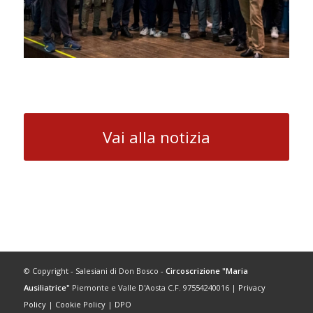
Vai alla notizia
© Copyright - Salesiani di Don Bosco -
Circoscrizione "Maria
Ausiliatrice"
Piemonte e Valle D'Aosta C.F. 97554240016 |
Privacy
Policy
|
Cookie Policy
|
DPO