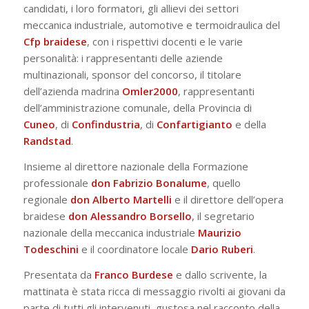
candidati, i loro formatori, gli allievi dei settori
meccanica industriale, automotive e termoidraulica del
Cfp braidese
, con i rispettivi docenti e le varie
personalità: i rappresentanti delle aziende
multinazionali, sponsor del concorso, il titolare
dell’azienda madrina
Omler2000
, rappresentanti
dell’amministrazione comunale, della Provincia di
Cuneo
, di
Confindustria
, di
Confartigianto
e della
Randstad
.
Insieme al direttore nazionale della Formazione
professionale
don
Fabrizio Bonalume
, quello
regionale
don Alberto Martelli
e il direttore dell’opera
braidese
don Alessandro Borsello
, il segretario
nazionale della meccanica industriale
Maurizio
Todeschini
e il coordinatore locale
Dario Ruberi
.
Presentata da
Franco Burdese
e dallo scrivente, la
mattinata è stata ricca di messaggio rivolti ai giovani da
parte di tutti gli intervenuti, gustosa nel racconto della