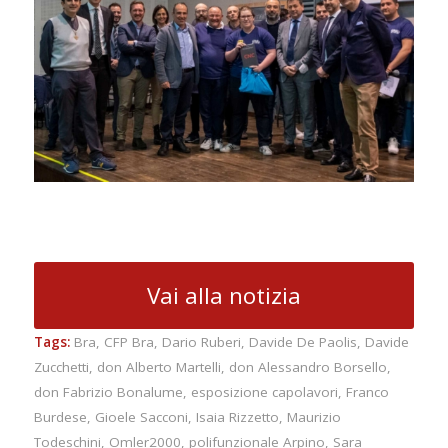
Vai alla notizia
Tags:
Bra
,
CFP Bra
,
Dario Ruberi
,
Davide De Paolis
,
Davide
Zucchetti
,
don Alberto Martelli
,
don Alessandro Borsello
,
don Fabrizio Bonalume
,
esposizione capolavori
,
Franco
Burdese
,
Gioele Sacconi
,
Isaia Rizzetto
,
Maurizio
Todeschini
,
Omler2000
,
polifunzionale Arpino
,
Sara