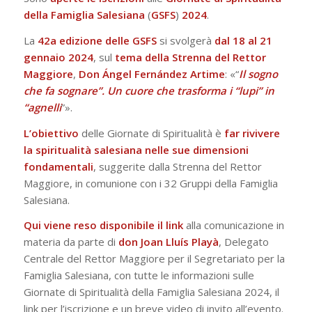
della Famiglia Salesiana
(
GSFS
)
2024
.
La
42a edizione delle GSFS
si svolgerà
dal 18 al 21
gennaio 2024
, sul
tema
della
Strenna del Rettor
Maggiore
,
Don Ángel Fernández Artime
: «“
Il sogno
che fa sognare”. Un cuore che trasforma i “lupi” in
“agnelli
”».
L’obiettivo
delle Giornate di Spiritualità è
far rivivere
la spiritualità salesiana nelle sue dimensioni
fondamentali
, suggerite dalla Strenna del Rettor
Maggiore, in comunione con i 32 Gruppi della Famiglia
Salesiana.
Qui viene reso disponibile il link
alla comunicazione in
materia da parte di
don Joan Lluís Playà
, Delegato
Centrale del Rettor Maggiore per il Segretariato per la
Famiglia Salesiana, con tutte le informazioni sulle
Giornate di Spiritualità della Famiglia Salesiana 2024, il
link per l’iscrizione e un breve video di invito all’evento.