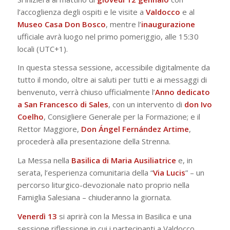
l’accoglienza degli ospiti e le visite a
Valdocco
e al
Museo Casa Don Bosco
, mentre l’
inaugurazione
ufficiale avrà luogo nel primo pomeriggio, alle 15:30
locali (UTC+1).
In questa stessa sessione, accessibile digitalmente da
tutto il mondo, oltre ai saluti per tutti e ai messaggi di
benvenuto, verrà chiuso ufficialmente l’
Anno dedicato
a San Francesco di Sales
, con un intervento di
don Ivo
Coelho
, Consigliere Generale per la Formazione; e il
Rettor Maggiore,
Don Ángel Fernández Artime
,
procederà alla presentazione della Strenna.
La Messa nella
Basilica di Maria Ausiliatrice
e, in
serata, l’esperienza comunitaria della “
Via Lucis
” – un
percorso liturgico-devozionale nato proprio nella
Famiglia Salesiana – chiuderanno la giornata.
Venerdì 13
si aprirà con la Messa in Basilica e una
sessione riflessione in cui i partecipanti a Valdocco,