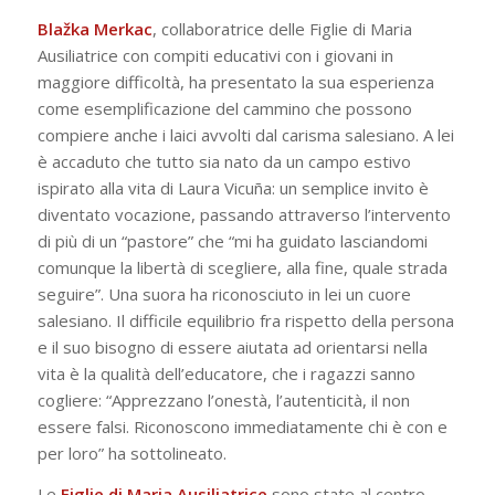
Blažka
Merkac
, collaboratrice delle Figlie di Maria
Ausiliatrice con compiti educativi con i giovani in
maggiore difficoltà, ha presentato la sua esperienza
come esemplificazione del cammino che possono
compiere anche i laici avvolti dal carisma salesiano. A lei
è accaduto che tutto sia nato da un campo estivo
ispirato alla vita di Laura Vicuña: un semplice invito è
diventato vocazione, passando attraverso l’intervento
di più di un “pastore” che “mi ha guidato lasciandomi
comunque la libertà di scegliere, alla fine, quale strada
seguire”. Una suora ha riconosciuto in lei un cuore
salesiano. Il difficile equilibrio fra rispetto della persona
e il suo bisogno di essere aiutata ad orientarsi nella
vita è la qualità dell’educatore, che i ragazzi sanno
cogliere: “Apprezzano l’onestà, l’autenticità, il non
essere falsi. Riconoscono immediatamente chi è con e
per loro” ha sottolineato.
Le
Figlie di Maria Ausiliatrice
sono state al centro