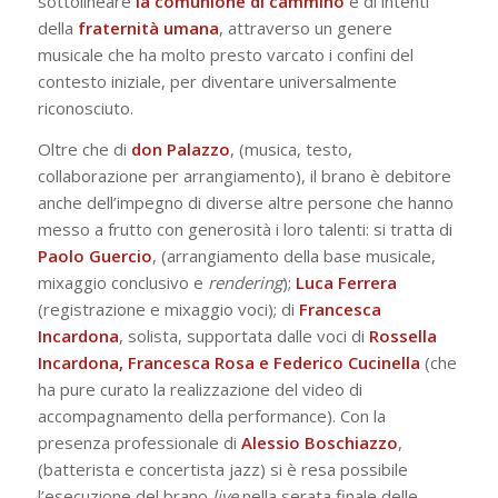
sottolineare
la comunione di cammino
e di intenti
della
fraternità umana
, attraverso un genere
musicale che ha molto presto varcato i confini del
contesto iniziale, per diventare universalmente
riconosciuto.
Oltre che di
don Palazzo
, (musica, testo,
collaborazione per arrangiamento), il brano è debitore
anche dell’impegno di diverse altre persone che hanno
messo a frutto con generosità i loro talenti: si tratta di
Paolo Guercio
, (arrangiamento della base musicale,
mixaggio conclusivo e
rendering
);
Luca Ferrera
(registrazione e mixaggio voci); di
Francesca
Incardona
, solista, supportata dalle voci di
Rossella
Incardona, Francesca Rosa e Federico Cucinella
(che
ha pure curato la realizzazione del video di
accompagnamento della performance). Con la
presenza professionale di
Alessio Boschiazzo
,
(batterista e concertista jazz) si è resa possibile
l’esecuzione del brano
live
nella serata finale delle