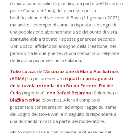
dichiarazione di validità giuridica, da parte del Dicastero
per le Cause dei Santi, del processo per la
beatificazione del vescovo di Bova (11 gennaio 2023),
ma anche l’ esempio di come la risposta ai bisogni di
una popolazione abbandonata a sé dal punto di vista
spirituale abbia trovato risposta generosa secondo
Don Bosco, affidandosi al sogno della creazione, nel
periodo fra le due guerre, di una comunità di religiose
dedicata ai più poveri nella Calabria.
Tulio
Lucca
, dell’
Associazione di Maria Ausiliatrice
,
(
ADMA
) ha poi presentato i
quattro protagonisti
della tavola rotonda
:
don Bruno Ferrero
,
Emilde
Cuda
(Argentina),
don
Rafael
Bejarano
(Colombia) e
Blažka
Nerkac
(Slovenia). A loro il compito di
presentare considerazioni ad ampio raggio sul tema
del Sogno dei Nove Anni e in seguito di rispondere a
una domanda mirata da parte del moderatore.
Molto commossa e coinvolgente la riflessione del