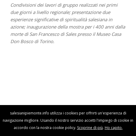
Condivisioni dei lavori di gruppo realizzati nei primi
due giorni a livello regionale; presentazione due
esperienze significative di spiritualità salesiana in
azione; inaugurazione della mostra per i 400 anni dalla
morte di San Francesco di Sales presso il Museo Casa
Don Bosco di Torino.
salesianipiemonte.info utilizza i cookies per offrirti un'esperienza di
navigazione migliore. Usando il nostro servizio accetti l'impiego di cookie in
accordo con la nostra cookie policy.
Scoprine di più
.
Ho capito.