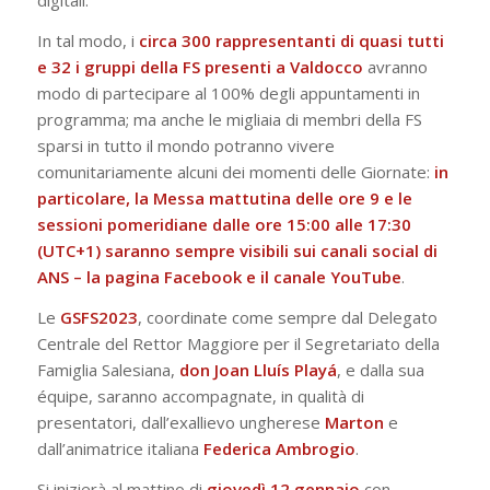
digitali.
In tal modo, i
circa 300 rappresentanti di quasi tutti
e 32 i gruppi della FS presenti a Valdocco
avranno
modo di partecipare al 100% degli appuntamenti in
programma; ma anche le migliaia di membri della FS
sparsi in tutto il mondo potranno vivere
comunitariamente alcuni dei momenti delle Giornate:
in
particolare, la Messa mattutina delle ore 9 e le
sessioni pomeridiane dalle ore 15:00 alle 17:30
(UTC+1) saranno sempre visibili sui canali social di
ANS –
la pagina Facebook
e
il canale YouTube
.
Le
GSFS2023
, coordinate come sempre dal Delegato
Centrale del Rettor Maggiore per il Segretariato della
Famiglia Salesiana,
don Joan Lluís Playá
, e dalla sua
équipe, saranno accompagnate, in qualità di
presentatori, dall’exallievo ungherese
Marton
e
dall’animatrice italiana
Federica Ambrogio
.
Si inizierà al mattino di
giovedì 12 gennaio
con