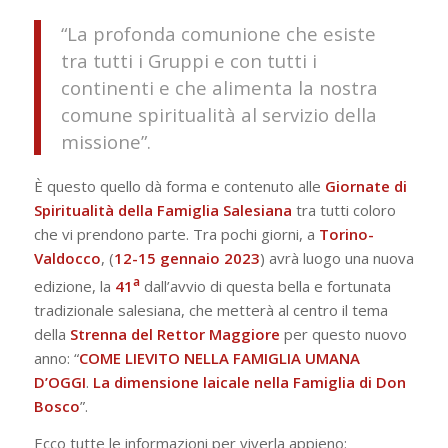
“La profonda comunione che esiste
tra tutti i Gruppi e con tutti i
continenti e che alimenta la nostra
comune spiritualità al servizio della
missione”.
È questo quello dà forma e contenuto alle
Giornate di
Spiritualità della Famiglia Salesiana
tra tutti coloro
che vi prendono parte. Tra pochi giorni, a
Torino-
Valdocco
, (
12-15 gennaio 2023
) avrà luogo una nuova
a
edizione, la
41
dall’avvio di questa bella e fortunata
tradizionale salesiana, che metterà al centro il tema
della
Strenna del Rettor Maggiore
per questo nuovo
anno: “
COME LIEVITO NELLA FAMIGLIA UMANA
D’OGGI
.
La dimensione laicale nella Famiglia di Don
Bosco
”.
Ecco tutte le informazioni per viverla appieno: