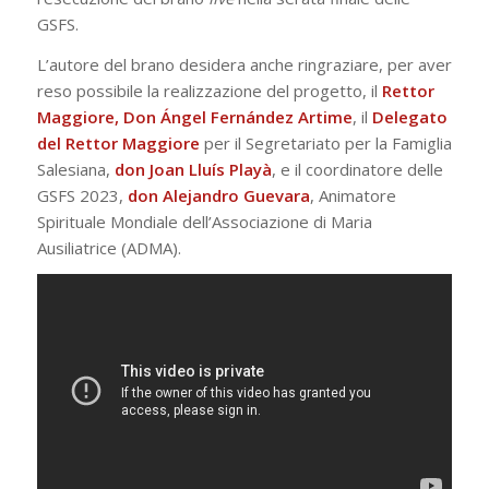
GSFS.
L’autore del brano desidera anche ringraziare, per aver
reso possibile la realizzazione del progetto, il
Rettor
Maggiore, Don Ángel Fernández Artime
, il
Delegato
del Rettor Maggiore
per il Segretariato per la Famiglia
Salesiana,
don Joan Lluís Playà
, e il coordinatore delle
GSFS 2023,
don Alejandro Guevara
, Animatore
Spirituale Mondiale dell’Associazione di Maria
Ausiliatrice (ADMA).