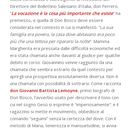
Direttore del Bollettino Salesiano d’Italia, don Ferrero.
“
La vocazione è la cosa più importante che esiste
” ha
premesso, e quella di Don Bosco deve essere
considerata nel contesto in cui si manifestò. “L
a sua
famiglia era povera, la casa dove abitavano era poco
più che una tettoia per ripararsi la notte
”. Mamma
Margherita era pressata dalle difficoltà economiche ed
era stata chiamata anche davanti al giudice per qualche
debito in corso. Giovannino venne raggiunto da una
chiamata che sembra estrarlo da quel contesto per
aprirgli una prospettiva assolutamente diversa. Non è
una chiamata con possibilità di sottrarsi. Come racconta
don Giovanni Battista Lemoyne
, primo biografo di
Don Bosco, l’avverbio usato per descrivere il tono con
cui nel sogno Gesù si esprime è “imperiosamente”: e il
ragazzino si mette in movimento, obbedisce al
comando “seguimi” senza la certezza del dove. Con il
metodo di Maria, tenerezza e mansuetudine, si avvia