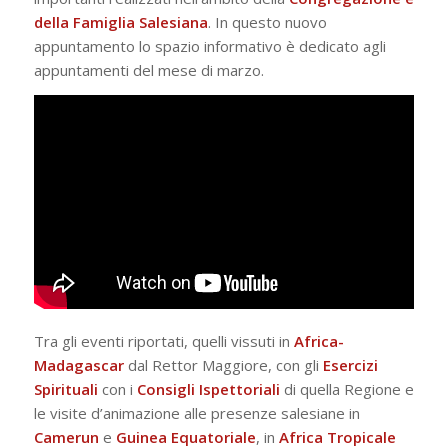
della Famiglia Salesiana
. In questo nuovo
appuntamento lo spazio informativo è dedicato agli
appuntamenti del mese di marzo.
Tra gli eventi riportati, quelli vissuti in
Africa-
Madagascar
dal Rettor Maggiore, con gli
Esercizi
Spirituali
con i
Consigli Ispettoriali
di quella Regione e
le visite d’animazione alle presenze salesiane in
Camerun
e
Guinea Equatoriale
, in
Africa Tropicale