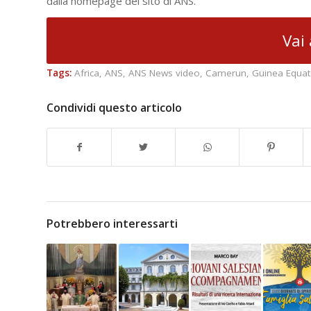
dalla homepage del sito di ANS.
Vai 
Tags:
Africa
,
ANS
,
ANS News video
,
Camerun
,
Guinea Equat
Condividi questo articolo
Potrebbero interessarti