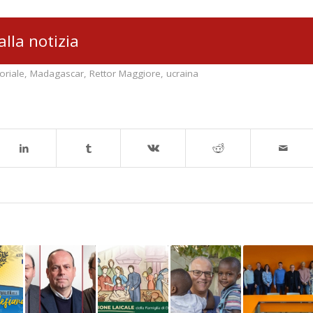
alla notizia
oriale
,
Madagascar
,
Rettor Maggiore
,
ucraina