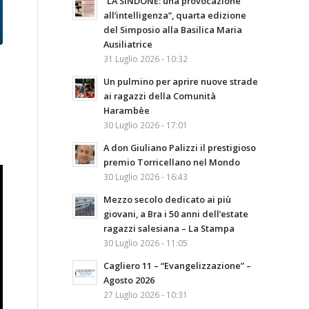
“LA SINDONE: una provocazione
all’intelligenza”, quarta edizione
del Simposio alla Basilica Maria
Ausiliatrice
31 Luglio 2026 - 10:32
Un pulmino per aprire nuove strade
ai ragazzi della Comunità
Harambèe
30 Luglio 2026 - 17:01
A don Giuliano Palizzi il prestigioso
premio Torricellano nel Mondo
30 Luglio 2026 - 16:43
Mezzo secolo dedicato ai più
giovani, a Bra i 50 anni dell’estate
ragazzi salesiana – La Stampa
30 Luglio 2026 - 11:05
Cagliero 11 – “Evangelizzazione” –
Agosto 2026
27 Luglio 2026 - 10:31