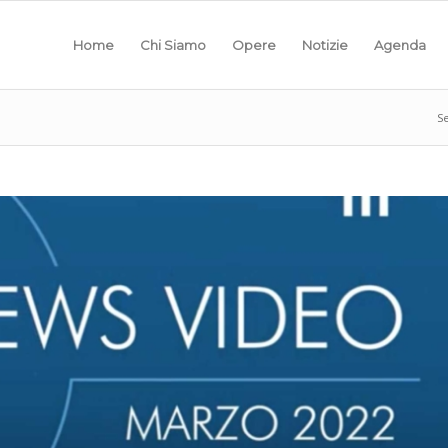
Home
Chi Siamo
Opere
Notizie
Agenda
Se