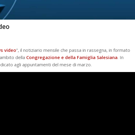
ideo
s video
”, il notiziario mensile che passa in rassegna, in formato
l’ambito della
Congregazione e della Famiglia Salesiana
. In
dicato agli appuntamenti del mese di marzo.