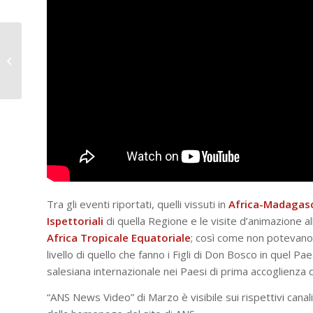
Spagna – Il musical
“Getsemani”
Tra gli eventi riportati, quelli vissuti in
Africa-Madagas
Ispettoriali
di quella Regione e le visite d’animazione a
Africa Tropicale Equatoriale
; così come non potevano 
livello di quello che fanno i Figli di Don Bosco in quel Pa
salesiana internazionale nei Paesi di prima accoglienza dei
“ANS News Video” di Marzo è visibile sui rispettivi canali 