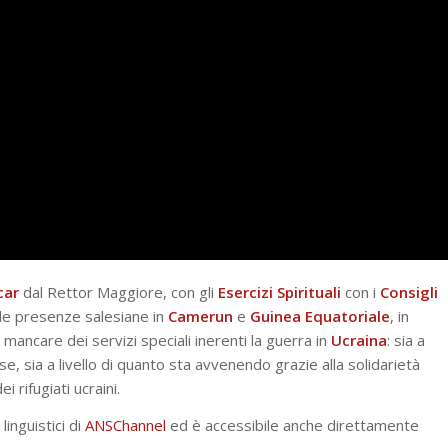
car
dal Rettor Maggiore, con gli
Esercizi Spirituali
con i
Consigli
lle presenze salesiane in
Camerun
e
Guinea Equatoriale
, in
mancare dei servizi speciali inerenti la guerra in
Ucraina
: sia a
ese, sia a livello di quanto sta avvenendo grazie alla solidarietà
 rifugiati ucraini.
linguistici di
ANSChannel
ed è accessibile anche direttamente