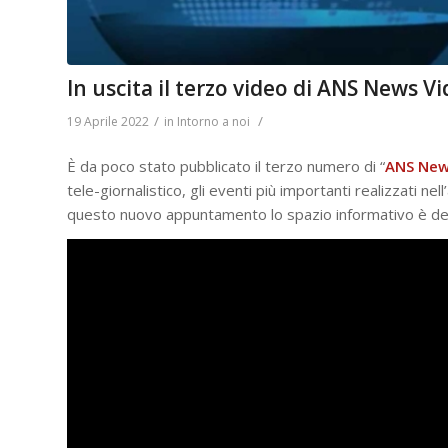
In uscita il terzo video di ANS News V
/
/
19 Aprile 2022
in
Intorno a noi
È da poco stato pubblicato il terzo numero di “
ANS New
tele-giornalistico, gli eventi più importanti realizzati nel
questo nuovo appuntamento lo spazio informativo è de