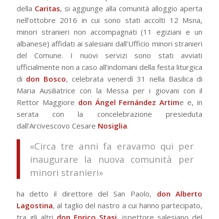
della
Caritas
, si aggiunge alla comunità alloggio aperta
nell’ottobre 2016 in cui sono stati accolti 12 Msna,
minori stranieri non accompagnati (11 egiziani e un
albanese) affidati ai salesiani dall’Ufficio minori stranieri
del Comune. I nuovi servizi sono stati avviati
ufficialmente non a caso all’indomani della festa liturgica
di
don Bosco
, celebrata venerdì 31 nella Basilica di
Maria Ausiliatrice con la Messa per i giovani con il
Rettor Maggiore
don Ángel Fernández Artim
e e, in
serata con la concelebrazione presieduta
dall’Arcivescovo Cesare
Nosiglia
.
«Circa tre anni fa eravamo qui per
inaugurare la nuova comunità per
minori stranieri»
ha detto il direttore del San Paolo,
don Alberto
Lagostina
, al taglio del nastro a cui hanno partecipato,
tra gli altri
don Enrico Stasi
, ispettore salesiano del