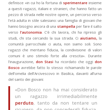
definisce «in cui ho la fortuna di
sperimentare
insieme
a questi ragazzi, italiani e stranieri, che hanno fatto un
pezzo di strada nelle nostre opere, un percorso verso
l’età adulta in stile salesiano: una famiglia di giovani che
hanno bisogno ancora di una
stampella
per fare il salto
verso
l’autonomia
. C’è chi lavora, chi ha ripreso gli
studi, chi sta cercando la sua strada. Ci
aiutiamo,
la
comunità parrocchiale ci aiuta, non siamo soli. Sono
ragazzi che meritano fiducia, la condivisione di valori
comuni è uno stimolo forte alla crescita». Durante
l’inaugurazione,
don Stasi
ha ricordato che oggi
don
Bosco
avrebbe fatto lo stesso richiamando le parole
dell’omelia dell’Arcivescovo in Basilica, davanti all’urna
del santo dei giovani:
«Don Bosco non ha mai considerato
un ragazzo irrimediabilmente
perduto
, tanto da non tentare un
ricupero, da non concedergli fiducia,