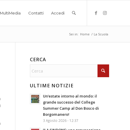
MultiMedia
Contatti
Accedi
Sei in:
Home
/
La Scuola
CERCA
ULTIME NOTIZIE
Un’estate intorno al mondo: il
à
grande successo del College
i
Summer Camp al Don Bosco di
Borgomanero!
3 Agosto 2026 - 12:37
a