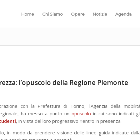
Home
Chi Siamo
Opere
Notizie
Agenda
urezza: l’opuscolo della Regione Piemonte
borazione con la Prefettura di Torino, l’Agenzia della mobilit
 regionale, ha messo a punto un
opuscolo
in cui sono indicati gl
tudenti
, in vista del loro progressivo rientro in presenza.
olo, in modo da prendere visione delle linee guida indicate dall
e in assoluta sicurezza e serenità.