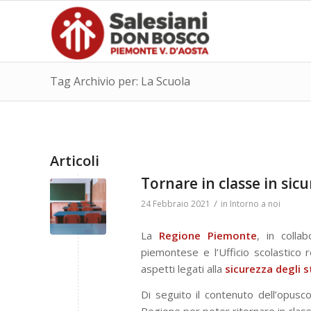
Tag Archivio per: La Scuola
Articoli
Tornare in classe in sic
/
24 Febbraio 2021
in
Intorno a noi
La
Regione Piemonte
, in colla
piemontese e l’Ufficio scolastico
aspetti legati alla
sicurezza degli s
Di seguito il contenuto dell’opusc
Regione per poter ritornare in class