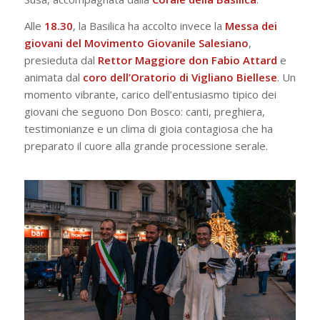
Alle
18.30
, la Basilica ha accolto invece la
Messa dei
giovani del Movimento Giovanile Salesiano
,
presieduta dal
Rettor Maggiore don Fabio Attard
e
animata dal
coro dell’Oratorio di Vigliano Biellese
. Un
momento vibrante, carico dell’entusiasmo tipico dei
giovani che seguono Don Bosco: canti, preghiera,
testimonianze e un clima di gioia contagiosa che ha
preparato il cuore alla grande processione serale.