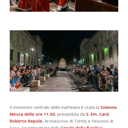
Il momento centrale della mattinata è stata la
Solenne
Messa delle ore 11.00
, presieduta da
S. Em. Card.
Roberto Repole
, Arcivescovo di Torino e Vescovo di
Susa, accompagnata dalla
Corale della Basilica
.