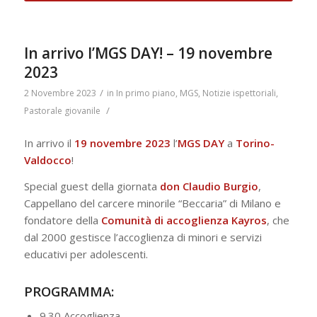
In arrivo l’MGS DAY! – 19 novembre
2023
/
2 Novembre 2023
in
In primo piano
,
MGS
,
Notizie ispettoriali
,
/
Pastorale giovanile
In arrivo il
19 novembre 2023
l’
MGS DAY
a
Torino-
Valdocco
!
Special guest della giornata
don
Claudio
Burgio
,
Cappellano del carcere minorile “Beccaria” di Milano e
fondatore della
Comunità
di
accoglienza
Kayros
, che
dal 2000 gestisce l’accoglienza di minori e servizi
educativi per adolescenti.
PROGRAMMA:
9.30 Accoglienza