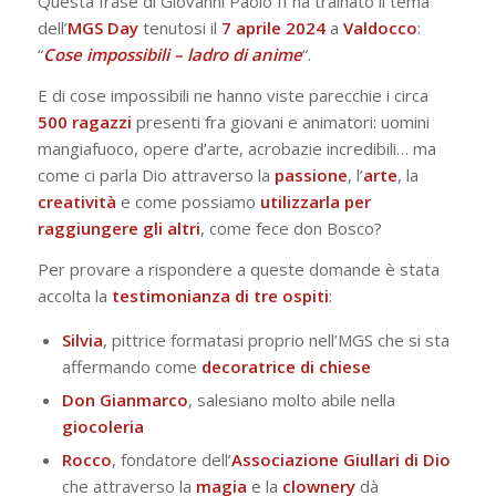
Questa frase di Giovanni Paolo II ha trainato il tema
dell’
MGS Day
tenutosi il
7 aprile 2024
a
Valdocco
:
“
Cose impossibili – ladro di anime
“.
E di cose impossibili ne hanno viste parecchie i circa
500 ragazzi
presenti fra giovani e animatori: uomini
mangiafuoco, opere d’arte, acrobazie incredibili… ma
come ci parla Dio attraverso la
passione
, l’
arte
, la
creatività
e come possiamo
utilizzarla per
raggiungere gli altri
, come fece don Bosco?
Per provare a rispondere a queste domande è stata
accolta la
testimonianza di tre
ospiti
:
Silvia
, pittrice formatasi proprio nell’MGS che si sta
affermando come
decoratrice di chiese
Don
Gianmarco
, salesiano molto abile nella
giocoleria
Rocco
, fondatore dell’
Associazione Giullari di Dio
che attraverso la
magia
e la
clownery
dà