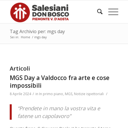
Tag Archivio per: mgs day
Sei in:
Home
/
mgs day
Articoli
MGS Day a Valdocco fra arte e cose
impossibili
/
/
8 Aprile 2024
in
In primo piano
,
MGS
,
Notizie ispettoriali
“Prendete in mano la vostra vita e
fatene un capolavoro”