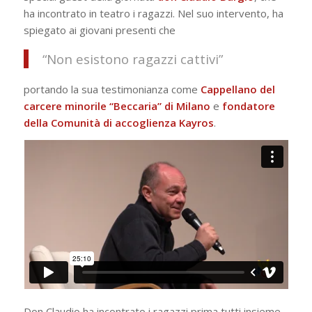
ha incontrato in teatro i ragazzi. Nel suo intervento, ha
spiegato ai giovani presenti che
“Non esistono ragazzi cattivi”
portando la sua testimonianza come
Cappellano del
carcere minorile “Beccaria” di Milano
e
fondatore
della
Comunità
di
accoglienza
Kayros
.
Don Claudio ha incontrato i ragazzi prima tutti insieme