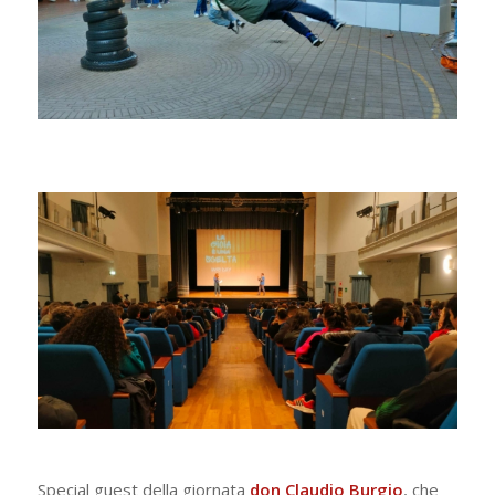
Special guest della giornata
don
Claudio
Burgio
, che