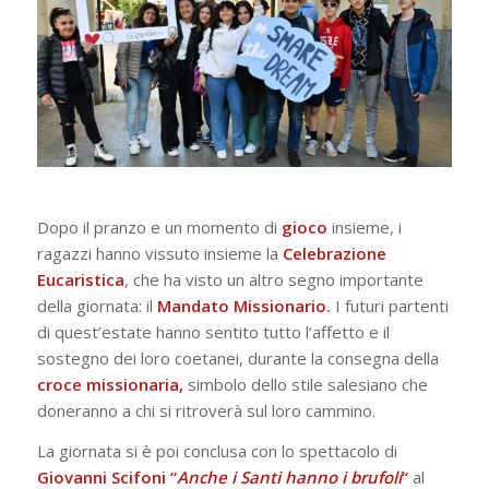
Dopo il pranzo e un momento di
gioco
insieme, i
ragazzi hanno vissuto insieme la
Celebrazione
Eucaristica
, che ha visto un altro segno importante
della giornata: il
Mandato Missionario.
I futuri partenti
di quest’estate hanno sentito tutto l’affetto e il
sostegno dei loro coetanei, durante la consegna della
croce missionaria,
simbolo dello stile salesiano che
doneranno a chi si ritroverà sul loro cammino.
La giornata si è poi conclusa con lo spettacolo di
Giovanni Scifoni “
Anche i Santi hanno i brufoli
“
al