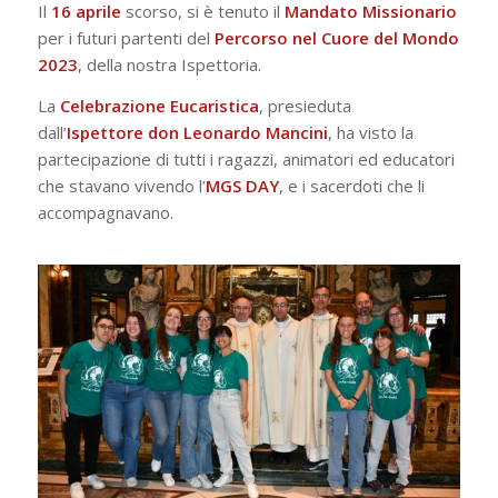
Il
16 aprile
scorso, si è tenuto il
Mandato Missionario
per i futuri partenti del
Percorso nel Cuore del Mondo
2023
, della nostra Ispettoria.
La
Celebrazione Eucaristica
, presieduta
dall’
Ispettore don Leonardo Mancini
, ha visto la
partecipazione di tutti i ragazzi, animatori ed educatori
che stavano vivendo l’
MGS DAY
, e i sacerdoti che li
accompagnavano.