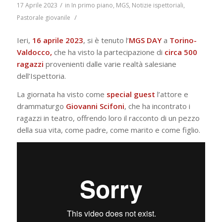
/
17 Aprile 2023
in
In primo piano
,
MGS
,
Notizie ispettoriali
,
/
Pastorale giovanile
Ieri,
16 aprile 2023
, si è tenuto l’
MGS DAY
a
Torino-
Valdocco,
che ha visto la partecipazione di
circa 500
ragazzi
provenienti dalle varie realtà salesiane
dell’Ispettoria.
La giornata ha visto come
special guest
l’attore e
drammaturgo
Giovanni Scifoni
, che ha incontrato i
ragazzi in teatro, offrendo loro il racconto di un pezzo
della sua vita, come padre, come marito e come figlio.