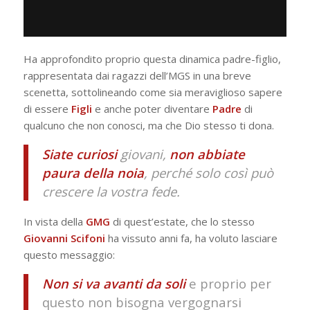
Ha approfondito proprio questa dinamica padre-figlio,
rappresentata dai ragazzi dell’MGS in una breve
scenetta, sottolineando come sia meraviglioso sapere
di essere
Figli
e anche poter diventare
Padre
di
qualcuno che non conosci, ma che Dio stesso ti dona.
Siate curiosi
giovani,
non abbiate
paura della noia
, perché solo così può
crescere la vostra fede.
In vista della
GMG
di quest’estate, che lo stesso
Giovanni Scifoni
ha vissuto anni fa, ha voluto lasciare
questo messaggio:
Non si va avanti da soli
e proprio per
questo non bisogna vergognarsi