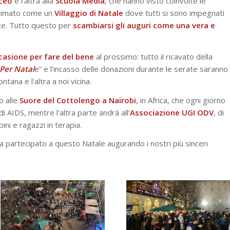
iceo
e l’altra alla
Scuola
Media
, che hanno visto coinvolte le
è animato come un
Villaggio di Natale
dove tutti si sono impegnati
ate. Tutto questo per
scambiarsi gli auguri come una vera e
casione per fare del bene
al prossimo: tutto il ricavato della
Per Natal
e” e l’incasso delle donazioni durante le serate saranno
ontana e l’altra a noi vicina.
o alle
Suore del Cottolengo a Nairobi
, in Africa, che ogni giorno
i AIDS, mentre l’altra parte andrà all’
Associazione UGI ODV
, di
ini e ragazzi in terapia.
ha partecipato a questo Natale augurando i nostri più sinceri