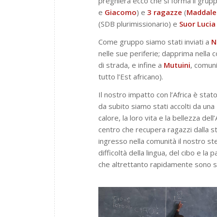
preghiera ecco che si forma il grup
e
Giacomo
) e
3 ragazze
(
Maddale
(SDB plurimissionario) e
Suor
Lucia
Come gruppo siamo stati inviati a
N
nelle sue periferie; dapprima nella 
di strada, e infine a
Mutuini
, comun
tutto l’Est africano).
Il nostro impatto con l’Africa è sta
da subito siamo stati accolti da una
calore, la loro vita e la bellezza dell
centro che recupera ragazzi dalla str
ingresso nella comunità il nostro st
difficoltà della lingua, del cibo e l
che altrettanto rapidamente sono sta