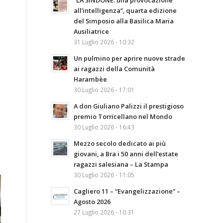
“LA SINDONE: una provocazione
all’intelligenza”, quarta edizione
del Simposio alla Basilica Maria
Ausiliatrice
31 Luglio 2026 - 10:32
Un pulmino per aprire nuove strade
ai ragazzi della Comunità
Harambèe
30 Luglio 2026 - 17:01
A don Giuliano Palizzi il prestigioso
premio Torricellano nel Mondo
30 Luglio 2026 - 16:43
Mezzo secolo dedicato ai più
giovani, a Bra i 50 anni dell’estate
ragazzi salesiana – La Stampa
30 Luglio 2026 - 11:05
Cagliero 11 – “Evangelizzazione” –
Agosto 2026
27 Luglio 2026 - 10:31