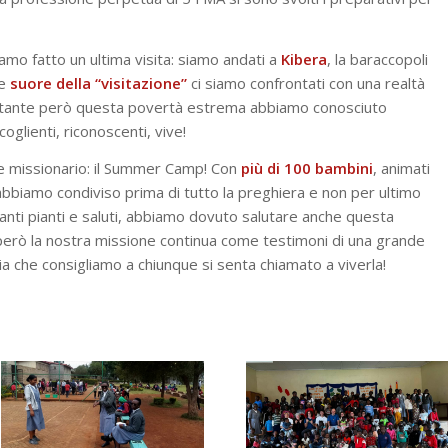
o fatto un ultima visita: siamo andati a
Kibera
, la baraccopoli
e
suore della “visitazione”
ci siamo confrontati con una realtà
tante però questa povertà estrema abbiamo conosciuto
lienti, riconoscenti, vive!
se missionario: il Summer Camp! Con
più di 100 bambini
, animati
 abbiamo condiviso prima di tutto la preghiera e non per ultimo
ettanti pianti e saluti, abbiamo dovuto salutare anche questa
e però la nostra missione continua come testimoni di una grande
ia che consigliamo a chiunque si senta chiamato a viverla!