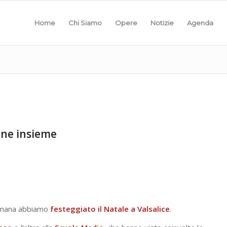
Home
Chi Siamo
Opere
Notizie
Agenda
bene insieme
timana abbiamo
festeggiato il Natale a Valsalice
.