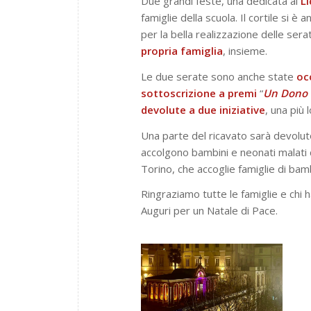
Due grandi feste, una dedicata al
L
famiglie della scuola. Il cortile si 
per la bella realizzazione delle ser
propria famiglia
, insieme.
Le due serate sono anche state
oc
sottoscrizione
a
premi
“
Un Dono 
devolute a due iniziative
, una più l
Una parte del ricavato sarà devolut
accolgono bambini e neonati malati d
Torino, che accoglie famiglie di bamb
Ringraziamo tutte le famiglie e chi 
Auguri per un Natale di Pace.