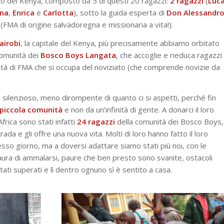
po del Kenya, composto da 5 di questi 20 ragazzi:
2 ragazzi
(
Luc
na
,
Enrica
e
Carlotta
), sotto la guida esperta di
Don Alessandr
(FMA di origine salvadoregna e missionaria a vita!).
airobi
, la capitale del Kenya, più precisamente abbiamo orbitato
comunità dei
Bosco Boys Langata
, che accoglie e rieduca ragazzi
ità di FMA che si occupa del noviziato (che comprende novizie da
to silenzioso, meno dirompente di quanto ci si aspetti, perché fin
piccola comunità
e non da un’infinità di gente. A donarci il loro
’Africa sono stati infatti
24 ragazzi
della comunità dei Bosco Boys,
ada e gli offre una nuova vita. Molti di loro hanno fatto il loro
esso giorno, ma a doversi adattare siamo stati più noi, con le
a paura di ammalarsi, paure che ben presto sono svanite, ostacoli
ti superati e lì dentro ognuno sì è sentito a casa.