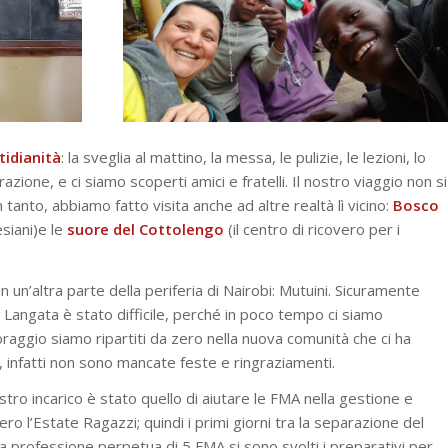
tidianità
: la sveglia al mattino, la messa, le pulizie, le lezioni, lo
azione, e ci siamo scoperti amici e fratelli. Il nostro viaggio non si
in tanto, abbiamo fatto visita anche ad altre realtà lì vicino:
Bosco
siani)e le
suore del Cottolengo
(il centro di ricovero per i
 in un’altra parte della periferia di Nairobi: Mutuini. Sicuramente
 Langata è stato difficile, perché in poco tempo ci siamo
 coraggio siamo ripartiti da zero nella nuova comunità che ci ha
, infatti non sono mancate feste e ringraziamenti.
stro incarico è stato quello di aiutare le FMA nella gestione e
ero l’Estate Ragazzi; quindi i primi giorni tra la separazione del
a professione perpetua di 5 FMA si sono svolti i preparativi per