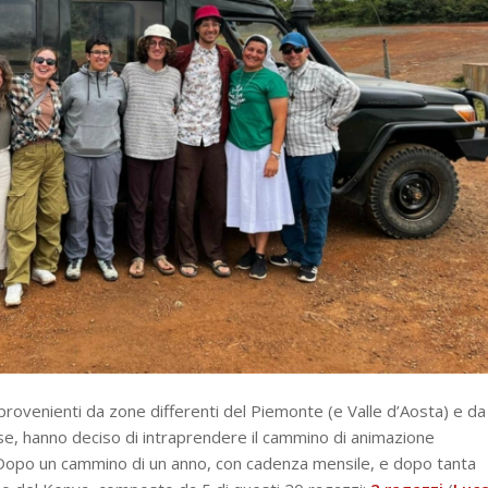
rovenienti da zone differenti del Piemonte (e Valle d’Aosta) e da
rse, hanno deciso di intraprendere il cammino di animazione
. Dopo un cammino di un anno, con cadenza mensile, e dopo tanta