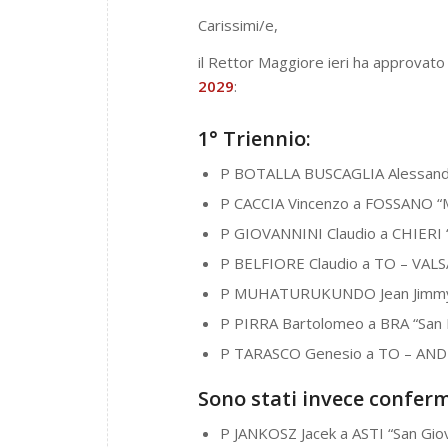
Carissimi/e,
il Rettor Maggiore ieri ha approvato
2029
:
1° Triennio:
P BOTALLA BUSCAGLIA Alessandr
P CACCIA Vincenzo a FOSSANO “Mar
P GIOVANNINI Claudio a CHIERI “
P BELFIORE Claudio a TO – VALS
P MUHATURUKUNDO Jean Jimmy a 
P PIRRA Bartolomeo a BRA “San 
P TARASCO Genesio a TO – ANDR
Sono stati invece conferma
P JANKOSZ Jacek a ASTI “San Gio