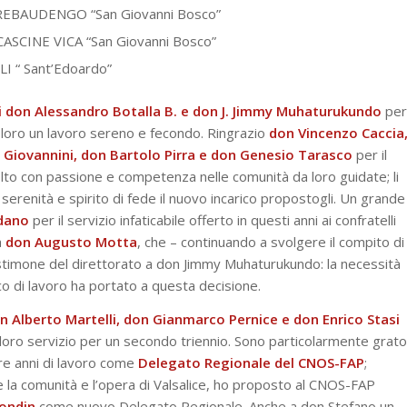
REBAUDENGO “San Giovanni Bosco”
ASCINE VICA “San Giovanni Bosco”
I “ Sant’Edoardo”
ori don Alessandro Botalla B. e don J. Jimmy Muhaturukundo
per
o loro un lavoro sereno e fecondo. Ringrazio
don Vincenzo Caccia
o Giovannini, don Bartolo Pirra e don Genesio Tarasco
per il
lto con passione e competenza nelle comunità da loro guidate; li
serenità e spirito di fede il nuovo incarico propostogli. Un grande
dano
per il servizio infaticabile offerto in questi anni ai confratelli
a
don Augusto Motta
, che – continuando a svolgere il compito di
estimone del direttorato a don Jimmy Muhaturukundo: la necessità
ico di lavoro ha portato a questa decisione.
n Alberto Martelli, don Gianmarco Pernice e don Enrico Stasi
 loro servizio per un secondo triennio. Sono particolarmente grato
re anni di lavoro come
Delegato Regionale del CNOS-FAP
;
 la comunità e l’opera di Valsalice, ho proposto al CNOS-FAP
ondin
come nuovo Delegato Regionale. Anche a don Stefano un