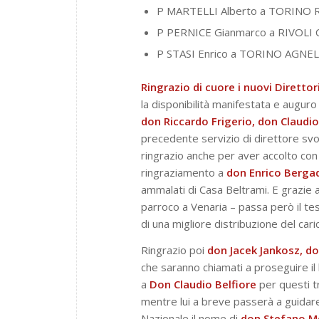
P MARTELLI Alberto a TORINO 
P PERNICE Gianmarco a RIVOLI C
P STASI Enrico a TORINO AGNELL
Ringrazio di cuore i nuovi Dirett
la disponibilità manifestata e augur
don Riccardo Frigerio, don Claudi
precedente servizio di direttore svo
ringrazio anche per aver accolto con 
ringraziamento a
don Enrico Berga
ammalati di Casa Beltrami. E grazie 
parroco a Venaria – passa però il t
di una migliore distribuzione del car
Ringrazio poi
don Jacek Jankosz, do
che saranno chiamati a proseguire il
a
Don Claudio Belfiore
per questi t
mentre lui a breve passerà a guidare
Nazionale il nome di
don Stefano M