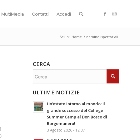
MultiMedia
Contatti
Accedi
Sei in:
Home
/
nomine Ispettoriali
CERCA
ULTIME NOTIZIE
Un’estate intorno al mondo: il
grande successo del College
Summer Camp al Don Bosco di
Borgomanero!
6
3 Agosto 2026 - 12:37
ù