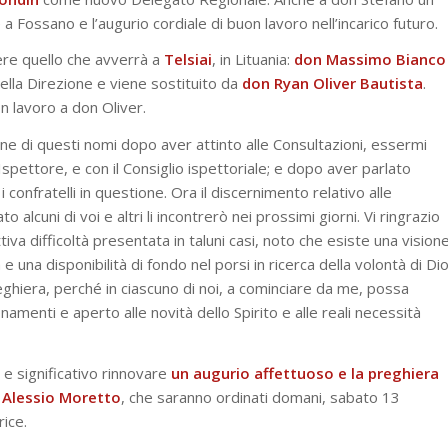
e a Fossano e l’augurio cordiale di buon lavoro nell’incarico futuro.
re quello che avverrà a
Telsiai
, in Lituania:
don Massimo Bianco
della Direzione e viene sostituito da
don Ryan Oliver Bautista
.
 lavoro a don Oliver.
ione di questi nomi dopo aver attinto alle Consultazioni, essermi
spettore, e con il Consiglio ispettoriale; e dopo aver parlato
confratelli in questione. Ora il discernimento relativo alle
alcuni di voi e altri li incontrerò nei prossimi giorni. Vi ringrazio
tiva difficoltà presentata in taluni casi, noto che esiste una vision
 e una disponibilità di fondo nel porsi in ricerca della volontà di Dio
ghiera, perché in ciascuno di noi, a cominciare da me, possa
amenti e aperto alle novità dello Spirito e alle reali necessità
e significativo rinnovare
un augurio affettuoso e la preghiera
e Alessio Moretto
, che saranno ordinati domani, sabato 13
rice.