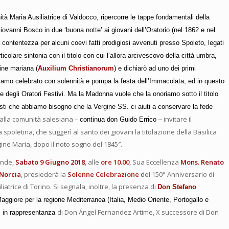
ità Maria Ausiliatrice di Valdocco, ripercorre le tappe fondamentali della
ovanni Bosco in due ‘buona notte’ ai giovani dell’Oratorio (nel 1862 e nel
 contentezza per alcuni coevi fatti prodigiosi avvenuti presso Spoleto, legati
icolare sintonia con il titolo con cui l’allora arcivescovo della città umbra,
ine mariana (
Auxilium Christianorum
) e dichiarò ad uno dei primi
biamo celebrato con solennità e pompa la festa dell’Immacolata, ed in questo
e degli Oratori Festivi. Ma la Madonna vuole che la onoriamo sotto il titolo
risti che abbiamo bisogno che la Vergine SS. ci aiuti a conservare la fede
alla comunità salesiana –
invitare il
continua don Guido Errico –
spoletina, che suggerì al santo dei giovani la titolazione della Basilica
gine Maria, dopo il noto sogno del 1845″.
ende,
Sabato 9 Giugno 2018
, alle
ore 10.00
, Sua Eccellenza
Mons. Renato
 Norcia
, presiederà la
Solenne Celebrazione
d
el 150° Anniversario di
iatrice di Torino. Si segnala, inoltre, la presenza di
Don Stefano
Maggiore per la regione Mediterranea (
Italia, Medio Oriente, Portogallo e
di Don Ángel Fernandez Artime, X successore di Don
, in rappresentanza