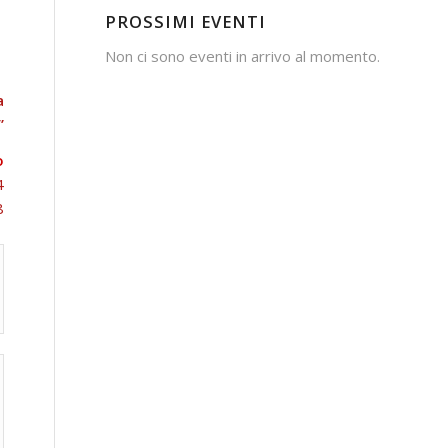
PROSSIMI EVENTI
Non ci sono eventi in arrivo al momento.
a
”
o
4
8