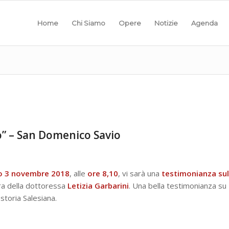
Home
Chi Siamo
Opere
Notizie
Agenda
co” – San Domenico Savio
to 3 novembre 2018
, alle
ore 8,10
, vi sarà una
testimonianza sul
ra della dottoressa
Letizia Garbarini
. Una bella testimonianza su
 storia Salesiana.