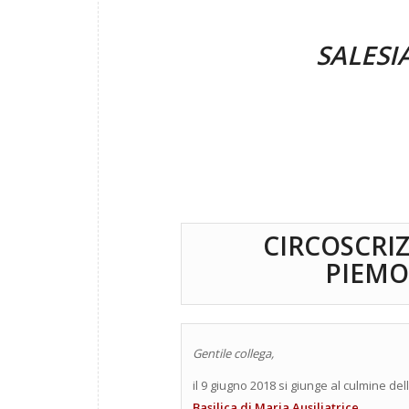
SALESI
CIRCOSCRIZ
PIEMO
Gentile collega,
il 9 giugno 2018 si giunge al culmine de
Basilica di Maria Ausiliatrice
.