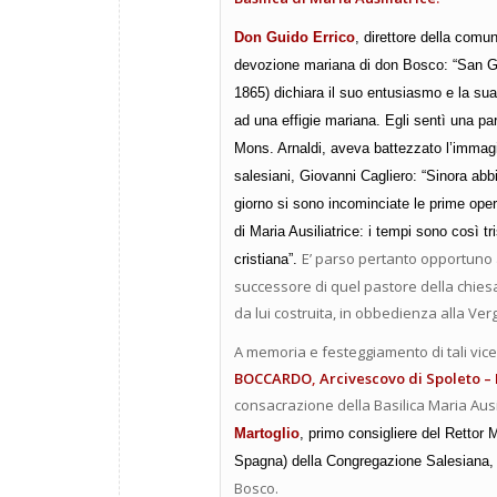
Don Guido Errico
, direttore della comun
devozione mariana di don Bosco: “
San Gi
1865) dichiara il suo entusiasmo e la sua
ad una effigie mariana. Egli sentì una part
Mons. Arnaldi, aveva battezzato l’immag
salesiani, Giovanni Cagliero: “Sinora ab
giorno si sono incominciate le prime oper
di Maria Ausiliatrice: i tempi sono così t
E’ parso pertanto opportuno 
cristiana”.
successore di quel pastore della chiesa 
da lui costruita, in obbedienza alla Ver
A memoria e festeggiamento di tali vic
BOCCARDO
,
Arcivescovo di Spoleto –
consacrazione della Basilica Maria Ausil
Martoglio
, primo consigliere del Rettor 
Spagna
) della Congregazione Salesiana
Bosco.