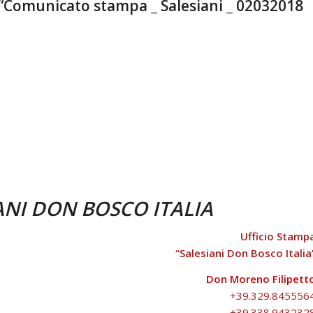
 “Comunicato stampa _ Salesiani _ 02032018
ANI DON BOSCO
ITALIA
Ufficio Stamp
“Salesiani Don Bosco Italia
Don Moreno Filipett
+39.329.845556
+39.338.943232