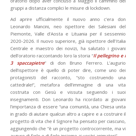
oratorio dopo aver concluso a Maggio il cammino dei
gruppi a distanza complici le misure di lockdown.
Ad aprire ufficialmente il nuovo anno c’era don
Leonardo Mancini, neo ispettore dei Salesiani del
Piemonte, Valle d’Aosta e Lituania per il sessennio
2020-2026. Il nuovo superiore, già ispettore dell’Italia
Centrale e maestro dei novizi, ha salutato i giovani
dell’oratorio raccontando loro la storia “
Il pellegrino e i
3 spaccapietre
” di don Bruno Ferrero. L’augurio
dell’ispettore è quello di poter dire, come uno dei
protagonisti del racconto, “sto costruendo una
cattedrale!”, metafora dell’immagine di una vita
costruita con Gesù e vissuta seguendo i suoi
insegnamenti. Don Leonardo ha ricordato ai giovani
l’importanza di essere “una comunità, una Chiesa unita
in grado di aiutare qualcun altro a capire e a costruire il
progetto di vita che il Signore ha pensato per ciascuno,
aggiungendo che “è un progetto controcorrente, ma vi
auguro di farlo e di farlo insieme ai vostri animatori”.