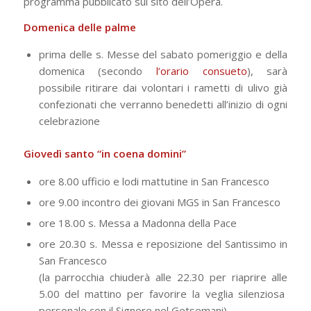
programma pubblicato sul sito dell’Opera.
Domenica delle palme
prima delle s. Messe del sabato pomeriggio e della
domenica (secondo
l’orario consueto
), sarà
possibile ritirare dai volontari i rametti di ulivo già
confezionati che verranno benedetti all’inizio di ogni
celebrazione
Giovedì santo “in coena domini”
ore 8.00 ufficio e lodi mattutine in San Francesco
ore 9.00 incontro dei giovani MGS in San Francesco
ore 18.00 s. Messa a Madonna della Pace
ore 20.30 s. Messa e reposizione del Santissimo in
San Francesco
(la parrocchia chiuderà alle 22.30 per riaprire alle
5.00 del mattino per favorire la veglia silenziosa
personale con il Signore nel Getsemani)