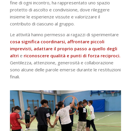
fine di ogni incontro, ha rappresentato uno spazio
protetto di ascolto e condivisione, dove rileggere
insieme le esperienze vissute e valorizzare il
contributo di ciascuno al gruppo.
Le attività hanno permesso ai ragazzi di sperimentare
cosa significa coordinarsi, affrontare piccoli
imprevisti, adattare il proprio passo a quello degli
altri
e
riconoscere qualità e punti di forza reciproci.
Gentilezza, attenzione, generosità e collaborazione
sono alcune delle parole emerse durante le restituzioni
finali.