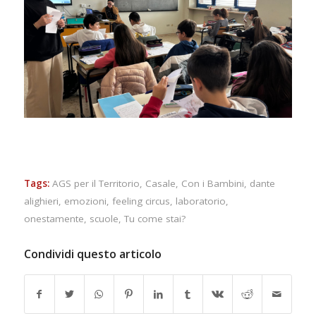
Tags:
AGS per il Territorio
,
Casale
,
Con i Bambini
,
dante
alighieri
,
emozioni
,
feeling circus
,
laboratorio
,
onestamente
,
scuole
,
Tu come stai?
Condividi questo articolo