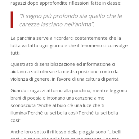
ragazzi dopo approfondite riflessioni fatte in classe:
“Il segno più profondo sia quello che le
carezze lasciano nell’anima”.
La panchina serve a ricordarci costantemente che la
lotta va fatta ogni giorno e che il fenomeno ci coinvolge
tutti.
Questi atti di sensibilizzazione ed informazione ci
aiutano a sottolineare la nostra posizione contro la
violenza di genere, in favore di una cultura di parità.
Guardo i ragazzi attorno alla panchina, mentre leggono
brani di poesia e intonano una canzone a me
sconosciuta “Anche al buio c′è una luce che ti
illumina/Perché tu sei bella così/Perché tu sei bella
così”
Anche loro sotto il riflesso della pioggia sono “…belli
così..” e spero che nella loro anima rimanga il segno