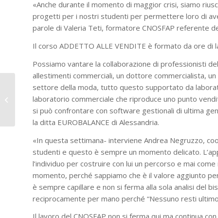
«Anche durante il momento di maggior crisi, siamo riusciti,
progetti per i nostri studenti per permettere loro di ave
parole di Valeria Teti, formatore CNOSFAP referente degl
Il corso ADDETTO ALLE VENDITE è formato da ore di la
Possiamo vantare la collaborazione di professionisti del
allestimenti commerciali, un dottore commercialista, un
Ucraina: appello del
settore della moda, tutto questo supportato da laborator
Papa per la pace, i
laboratorio commerciale che riproduce uno punto vendit
Salesiani vicini alla
si può confrontare con software gestionali di ultima gene
popolazione
la ditta EUROBALANCE di Alessandria.
«In questa settimana- interviene Andrea Negruzzo, coor
studenti e questo è sempre un momento delicato. L’app
l’individuo per costruire con lui un percorso e mai com
momento, perché sappiamo che è il valore aggiunto per a
è sempre capillare e non si ferma alla sola analisi del
reciprocamente per mano perché “Nessuno resti ultimo
Il lavoro del CNOSFAP non si ferma qui ma continua con 