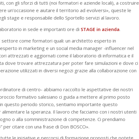
 con gli sforzi di tutti (noi formatori e aziende locali), a costruire
re un’occasione e aiutare il territorio ad evolversi», queste le
i stage e responsabile dello Sportello servizi al lavoro.
boratorio in sede e importanti ore di
STAGE in azienda
.
 settore come formatori quali: un architetto esperto in
 esperto in marketing e un social media manager -influencer nel
i attrezzati e aggiornati come il laboratorio di informatica e il
a dove trovare attrezzatura per poter fare simulazioni e dove ci
razione utilizzati in diversi negozi grazie alla collaborazione con
dinatore di centro- abbiamo raccolto le aspettative dei nostri
roccio formativo salesiano ci guida a mettere al primo posto
e in questo periodo storico, sentiamo importante questo
limentare la speranza. Il lavoro che facciamo con i nostri utenti
 bisogno o alla somministrazione di competenze. Ci prendiamo
” per citare con una frase di Don BOSCO».
tutte le iniziative e percorsi di formazione proposti che potete