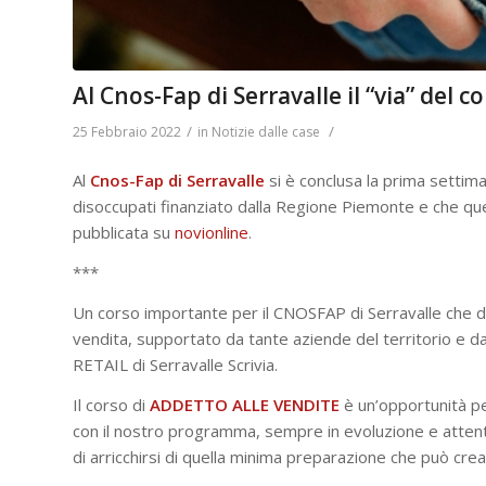
Al Cnos-Fap di Serravalle il “via” del 
/
/
25 Febbraio 2022
in
Notizie dalle case
Al
Cnos-Fap di Serravalle
si è conclusa la prima settim
disoccupati finanziato dalla Regione Piemonte e che ques
pubblicata su
novionline
.
***
Un corso importante per il CNOSFAP di Serravalle che da
vendita, supportato da tante aziende del territorio e 
RETAIL di Serravalle Scrivia.
Il corso di
ADDETTO ALLE VENDITE
è un’opportunità pe
con il nostro programma, sempre in evoluzione e attento
di arricchirsi di quella minima preparazione che può cre