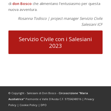
di
don
Bosco
che alimentano l’entusiasmo per questa
nuova avventura.
Rosanna Todisco | project manager Servizio Civile
Salesiani ICP
Servizio Civile con i Salesiani
2023
© Copyright - Salesiani di Don Bosco -
Circoscrizione "Maria
Ausiliatrice"
Piemonte e Valle D'Aosta C.F. 97554240016 |
Privacy
Policy
|
Cookie Policy
|
DPO