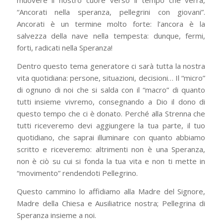
muovere il nostro cuore verso il tempo che verrà,
“Ancorati nella speranza, pellegrini con giovani”.
Ancorati è un termine molto forte: l’ancora è la
salvezza della nave nella tempesta: dunque, fermi,
forti, radicati nella Speranza!
Dentro questo tema generatore ci sarà tutta la nostra
vita quotidiana: persone, situazioni, decisioni… Il “micro”
di ognuno di noi che si salda con il “macro” di quanto
tutti insieme vivremo, consegnando a Dio il dono di
questo tempo che ci è donato. Perché alla Strenna che
tutti riceveremo devi aggiungere la tua parte, il tuo
quotidiano, che saprai illuminare con quanto abbiamo
scritto e riceveremo: altrimenti non è una Speranza,
non è ciò su cui si fonda la tua vita e non ti mette in
“movimento” rendendoti Pellegrino.
Questo cammino lo affidiamo alla Madre del Signore,
Madre della Chiesa e Ausiliatrice nostra; Pellegrina di
Speranza insieme a noi.