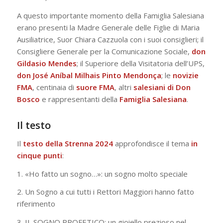
A questo importante momento della Famiglia Salesiana
erano presenti la Madre Generale delle Figlie di Maria
Ausiliatrice, Suor Chiara Cazzuola con i suoi consiglieri; il
Consigliere Generale per la Comunicazione Sociale,
don
Gildasio Mendes
; il Superiore della Visitatoria dell’UPS,
don José Aníbal Milhais Pinto Mendonça
; le
novizie
FMA
, centinaia di
suore
FMA
, altri
salesiani
di Don
Bosco
e rappresentanti della
Famiglia
Salesiana
.
Il testo
Il
testo della Strenna 2024
approfondisce il tema
in
cinque punti
:
1. «Ho fatto un sogno…»: un sogno molto speciale
2. Un Sogno a cui tutti i Rettori Maggiori hanno fatto
riferimento
3. IL SOGNO PROFETICO: un gioiello prezioso nel