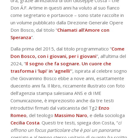
ora, grazie all’iniziativa di don Giuseppe Costa – che
Don Á.F. Artime in questi anni ha voluto al suo fianco
come segretario e portavoce – sono state raccolte in
un volume pubblicato dalla Direzione Generale Opere
Don Bosco, dal titolo “
Chiamati all’Amore con
Speranza
”.
Dalla prima del 2015, dal titolo programmatico “
Come
Don Bosco, con i giovani, per i giovani
”, all’ultima del
2024, “
Il sogno che fa sognare. Un cuore che
trasforma i ‘lupi’ in ‘agnelli’
”, ispirata al celebre sogno
che Giovannino Bosco ebbe a nove anni, esattamente
duecento anni fa. Il libro, riccamente illustrato con foto
dell’agenzia stampa salesiana ANS e di IME
Comunicazione, è impreziosito anche da tre testi
introduttivi firmati dal vaticanista del Tg2
Enzo
Romeo
, del teologo
Massimo
Naro
, e della sociologa
Cecilia
Costa
. Questi tre testi, spiega don Costa, “
ci
offrono un focus particolare che è poi un panorama
speziato e al tempo stesso unitario di quanto ha scritto