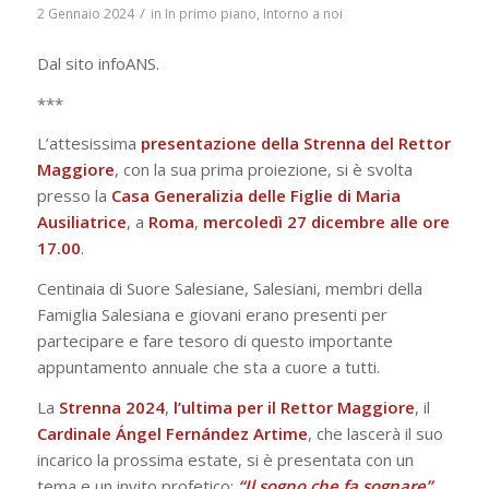
/
2 Gennaio 2024
in
In primo piano
,
Intorno a noi
Dal sito infoANS.
***
L’attesissima
presentazione della Strenna del Rettor
Maggiore
, con la sua prima proiezione, si è svolta
presso la
Casa Generalizia delle Figlie di Maria
Ausiliatrice
, a
Roma
,
mercoledì 27 dicembre alle ore
17.00
.
Centinaia di Suore Salesiane, Salesiani, membri della
Famiglia Salesiana e giovani erano presenti per
partecipare e fare tesoro di questo importante
appuntamento annuale che sta a cuore a tutti.
La
Strenna 2024
,
l’ultima per il Rettor Maggiore
, il
Cardinale Ángel Fernández Artime
, che lascerà il suo
incarico la prossima estate, si è presentata con un
tema e un invito profetico:
“Il sogno che fa sognare”.