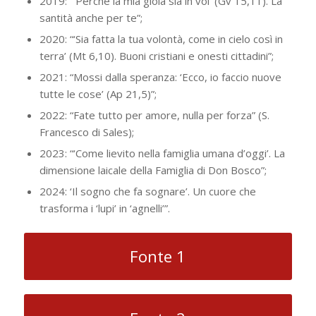
2019: “‘Perché la mia gioia sia in voi’ (Gv 15,11). La
santità anche per te”;
2020: “‘Sia fatta la tua volontà, come in cielo così in
terra’ (Mt 6,10). Buoni cristiani e onesti cittadini”;
2021: “Mossi dalla speranza: ‘Ecco, io faccio nuove
tutte le cose’ (Ap 21,5)”;
2022: “Fate tutto per amore, nulla per forza” (S.
Francesco di Sales);
2023: “‘Come lievito nella famiglia umana d’oggi’. La
dimensione laicale della Famiglia di Don Bosco”;
2024: ‘Il sogno che fa sognare’. Un cuore che
trasforma i ‘lupi’ in ‘agnelli’”.
Fonte 1