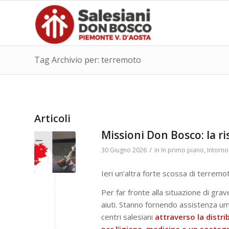
Tag Archivio per: terremoto
Articoli
Missioni Don Bosco: la r
/
30 Giugno 2026
in
In primo piano
,
Intorno
Ieri un’altra forte scossa di terrem
Per far fronte alla situazione di gr
aiuti. Stanno fornendo assistenza uman
centri salesiani
attraverso la distri
per l’igiene, medicine e un sost