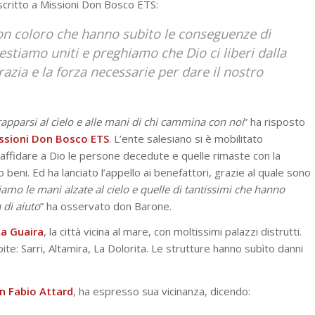
 scritto a Missioni Don Bosco ETS:
con coloro che hanno subìto le conseguenze di
stiamo uniti e preghiamo che Dio ci liberi dalla
razia e la forza necessarie per dare il nostro
pparsi al cielo e alle mani di chi cammina con noi
” ha risposto
issioni Don Bosco ETS
. L’ente salesiano si è mobilitato
fidare a Dio le persone decedute e quelle rimaste con la
 beni. Ed ha lanciato l’appello ai benefattori, grazie al quale sono
amo le mani alzate al cielo e quelle di tantissimi che hanno
 di aiuto
” ha osservato don Barone.
La
Guaira
, la città vicina al mare, con moltissimi palazzi distrutti.
ite: Sarri, Altamira, La Dolorita. Le strutture hanno subìto danni
n Fabio Attard
, ha espresso sua vicinanza, dicendo: