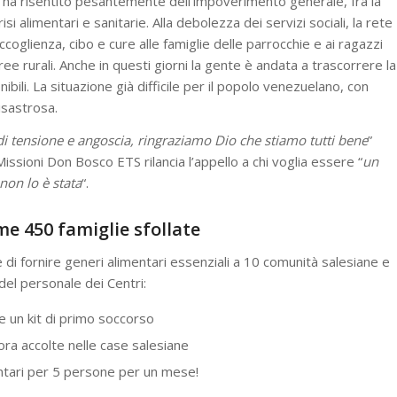
co ha risentito pesantemente dell’impoverimento generale, fra la
si alimentari e sanitarie. Alla debolezza dei servizi sociali, la rete
accoglienza, cibo e cure alle famiglie delle parrocchie e ai ragazzi
aree rurali. Anche in questi giorni la gente è andata a trascorrere la
ibili. La situazione già difficile per il popolo venezuelano, con
isastrosa.
i tensione e angoscia, ringraziamo Dio che stiamo tutti bene
”
ssioni Don Bosco ETS rilancia l’appello a chi voglia essere “
un
 non lo è stata
“.
me 450 famiglie sfollate
 di fornire generi alimentari essenziali a 10 comunità salesiane e
l personale dei Centri:
e un kit di primo soccorso
, ora accolte nelle case salesiane
ntari per 5 persone per un mese!