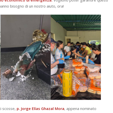
hanno bisogno di un nostro aiuto, ora!
i scosse,
p. Jorge Elías Ghazal Mora
, appena nominato