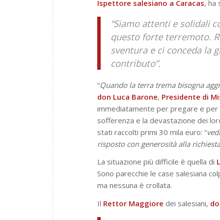
Ispettore salesiano a Caracas
, ha
“Siamo attenti e solidali 
questo forte terremoto. Re
sventura e ci conceda la g
contributo”.
“
Quando la terra trema bisogna aggra
don Luca Barone
,
Presidente di M
immediatamente per pregare e per af
sofferenza e la devastazione dei loro
stati raccolti primi 30 mila euro: “
vedi
risposto con generosità alla richiesta
La situazione più difficile è quella di
Sono parecchie le case salesiana colp
ma nessuna è crollata.
Il
Rettor
Maggiore
dei salesiani,
do