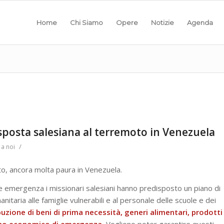
Home
Chi Siamo
Opere
Notizie
Agenda
isposta salesiana al terremoto in Venezuela
/
 a noi
oto, ancora molta paura in Venezuela.
ave emergenza i missionari salesiani hanno predisposto un piano di
itaria alle famiglie vulnerabili e al personale delle scuole e dei
buzione di beni di prima necessità, generi alimentari, prodotti
egno economico di emergenza.
Vogliono poter garantire questi