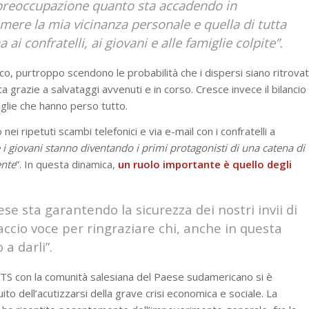
reoccupazione quanto sta accadendo in
mere la mia vicinanza personale e quella di tutta
ai confratelli, ai giovani e alle famiglie colpite”.
ico, purtroppo scendono le probabilità che i dispersi siano ritrovat
a grazie a salvataggi avvenuti e in corso. Cresce invece il bilancio
iglie che hanno perso tutto.
ei ripetuti scambi telefonici e via e-mail con i confratelli a
i giovani stanno diventando i primi protagonisti di una catena di
ente
”. In questa dinamica,
un ruolo importante è quello degli
ese sta garantendo la sicurezza dei nostri invii di
faccio voce per ringraziare chi, anche in questa
a darli”.
ETS con la comunità salesiana del Paese sudamericano si è
ito dell’acutizzarsi della grave crisi economica e sociale. La