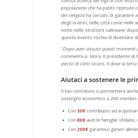
stessa attività dei Figli di Don Bos
popolazione che ha patito ripetute cri
dei religiosi ha cercato di garantire 
degli oratori, nelle città come nelle 
notte nelle strutture salesiane dispon
questo evento rischia di diventare d
“
Dopo aver vissuto questi momenti d
commenta p. Mora. Il presidente di Mi
pezzo di cielo sicuro, lì dove la terra
Aiutaci a sostenere le pri
Il tuo contributo ci permetterà anche
sostegno economico a 200 membri de
Con
30€
contribuisci ad acquistar
Con
80€
aiuti le famiglie sfollate
Con
200€
garantisci generi alime