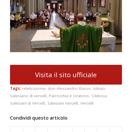
Visita il sito ufficiale
Tags:
celebrazione
,
don Alessandro Basso
,
Istituto
Salesiano di vercelli
,
Parrocchia e Oratorio
,
S.Messa
,
Salesiani di Vercelli
,
Salesiani Vercelli
,
Vercelli
Condividi questo articolo