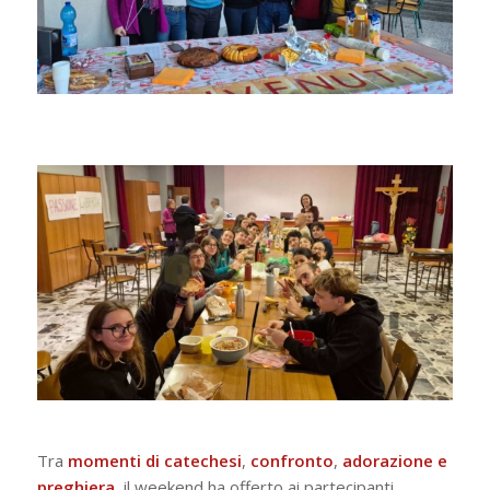
Tra
momenti di catechesi
,
confronto
,
adorazione
e
preghiera
, il weekend ha offerto ai partecipanti