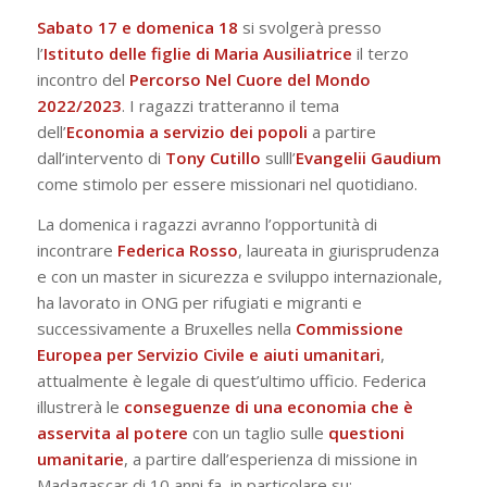
Sabato 17 e domenica 18
si svolgerà presso
l’
Istituto delle figlie di Maria Ausiliatrice
il terzo
incontro del
Percorso Nel Cuore del Mondo
2022/2023
. I ragazzi tratteranno il tema
dell’
Economia a servizio dei popoli
a partire
dall’intervento di
Tony Cutillo
sulll’
Evangelii Gaudium
come stimolo per essere missionari nel quotidiano.
La domenica i ragazzi avranno l’opportunità di
incontrare
Federica Rosso
, laureata in giurisprudenza
e con un master in sicurezza e sviluppo internazionale,
ha lavorato in ONG per rifugiati e migranti e
successivamente a Bruxelles nella
Commissione
Europea per Servizio Civile e aiuti umanitari
,
attualmente è legale di quest’ultimo ufficio. Federica
illustrerà le
conseguenze
di una economia che è
asservita al potere
con un taglio sulle
questioni
umanitarie
, a partire dall’esperienza di missione in
Madagascar di 10 anni fa, in particolare su: