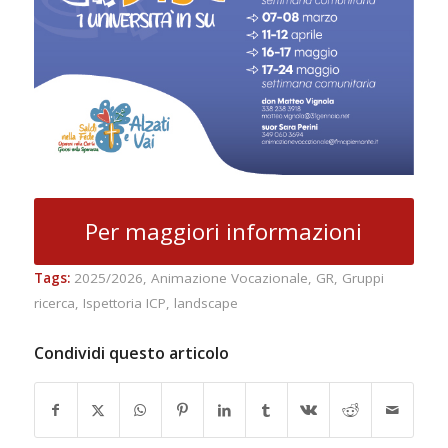
Per maggiori informazioni
Tags:
2025/2026
,
Animazione Vocazionale
,
GR
,
Gruppi
ricerca
,
Ispettoria ICP
,
landscape
Condividi questo articolo