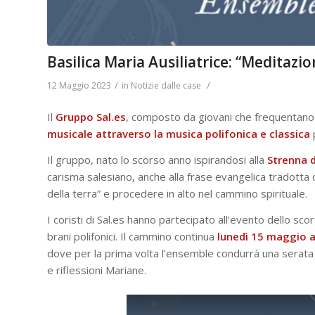
Basilica Maria Ausiliatrice: “Meditazi
/
/
12 Maggio 2023
in
Notizie dalle case
Il
Gruppo Sal.es
, composto da giovani che frequentano a
musicale attraverso la musica polifonica e classica
p
Il gruppo, nato lo scorso anno ispirandosi alla
Strenna d
carisma salesiano, anche alla frase evangelica tradotta dal
della terra” e procedere in alto nel cammino spirituale.
I coristi di Sal.es hanno partecipato all’evento dello sco
brani polifonici. Il cammino continua
lunedì 15 maggio a
dove per la prima volta l’ensemble condurrà una serata mu
e riflessioni Mariane.