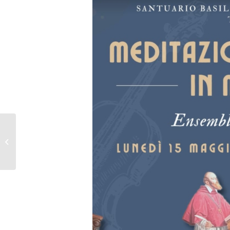
Ordinazione
Presbiterale di don
Antonio Carriero