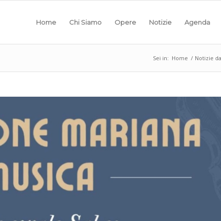
Home
Chi Siamo
Opere
Notizie
Agenda
Sei in:
Home
/
Notizie da