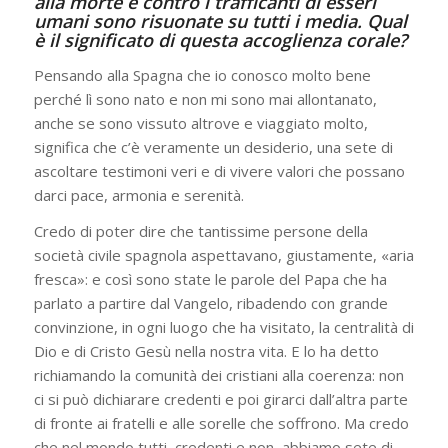
alla morte e contro i trafficanti di esseri
umani sono risuonate su tutti i media. Qual
è il significato di questa accoglienza corale?
Pensando alla Spagna che io conosco molto bene
perché lì sono nato e non mi sono mai allontanato,
anche se sono vissuto altrove e viaggiato molto,
significa che c’è veramente un desiderio, una sete di
ascoltare testimoni veri e di vivere valori che possano
darci pace, armonia e serenità.
Credo di poter dire che tantissime persone della
società civile spagnola aspettavano, giustamente, «aria
fresca»: e così sono state le parole del Papa che ha
parlato a partire dal Vangelo, ribadendo con grande
convinzione, in ogni luogo che ha visitato, la centralità di
Dio e di Cristo Gesù nella nostra vita. E lo ha detto
richiamando la comunità dei cristiani alla coerenza: non
ci si può dichiarare credenti e poi girarci dall’altra parte
di fronte ai fratelli e alle sorelle che soffrono. Ma credo
che nel mondo tutti, credenti e non, abbiamo sete di