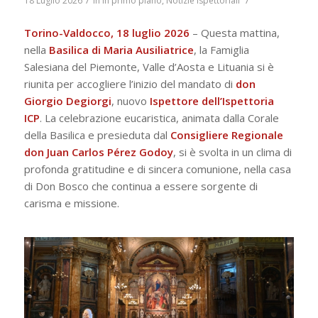
/
/
18 Luglio 2026
in
In primo piano
,
Notizie ispettoriali
Torino-Valdocco, 18 luglio 2026
– Questa mattina,
nella
Basilica di Maria Ausiliatrice
, la Famiglia
Salesiana del Piemonte, Valle d’Aosta e Lituania si è
riunita per accogliere l’inizio del mandato di
don
Giorgio Degiorgi
, nuovo
Ispettore dell’Ispettoria
ICP
. La celebrazione eucaristica, animata dalla Corale
della Basilica e presieduta dal
Consigliere Regionale
don Juan Carlos Pérez Godoy
, si è svolta in un clima di
profonda gratitudine e di sincera comunione, nella casa
di Don Bosco che continua a essere sorgente di
carisma e missione.