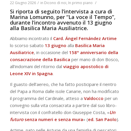
/
/
22 Giugno 2026
in
Dicono di noi
,
In primo piano
Si riporta di seguito l’intervista a cura di
Marina Lomunno, per “La voce il Tempo”,
durante l’incontro avvenuto il 13 giugno
alla Basilica Maria Ausiliatrice.
Abbiamo incontrato il
Card. Ángel Fernández Artime
lo scorso sabato
13 giugno
alla
Basilica Maria
Ausiliatrice
, in occasione del
158° anniversario della
consacrazione della Basilica
per mano di don Bosco,
all’indomani del ritorno dal
viaggio apostolico di
Leone XIV in Spagna
.
Il guasto dell’aereo, che ha fatto posticipare il rientro
del Papa a Roma dalle isole Canarie, non ha modificato
il programma del Cardinale, atteso a
Valdocco
per un
convegno sulla vita consacrata a partire dal suo libro-
intervista con il confratello don Giuseppe Costa, «
Un
futuro
senza numeri e senza mura
» (
ed. San Paolo
).
Artime, nato nelle Asturie da una famiglia di pescatori