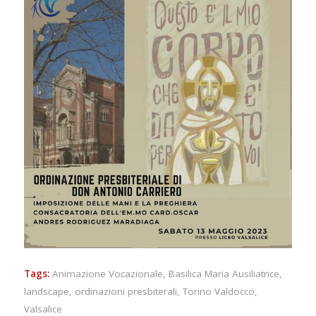
Tags:
Animazione Vocazionale
,
Basilica Maria Ausiliatrice
,
landscape
,
ordinazioni presbiterali
,
Torino Valdocco
,
Valsalice