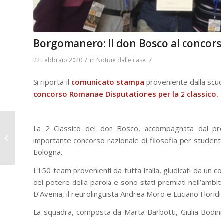
Borgomanero: Il don Bosco al conco
/
/
22 Febbraio 2020
in
Notizie dalle case
Si riporta il
comunicato stampa
proveniente dalla scuo
concorso Romanae Disputationes per la 2 classico.
Formazione continua:
La 2 Classico del don Bosco, accompagnata dal pro
Idroterm al Cnos-Fap di
importante concorso nazionale di filosofia per student
Fossano
Bologna.
I 150 team provenienti da tutta Italia, giudicati da un co
del potere della parola e sono stati premiati nell’ambi
D’Avenia, il neurolinguista Andrea Moro e Luciano Floridi,
La squadra, composta da Marta Barbotti, Giulia Bodini