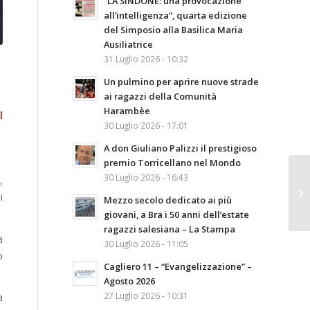
“LA SINDONE: una provocazione
all’intelligenza”, quarta edizione
del Simposio alla Basilica Maria
Ausiliatrice
31 Luglio 2026 - 10:32
Un pulmino per aprire nuove strade
ai ragazzi della Comunità
Harambèe
l
30 Luglio 2026 - 17:01
A don Giuliano Palizzi il prestigioso
premio Torricellano nel Mondo
30 Luglio 2026 - 16:43
,
i
Mezzo secolo dedicato ai più
giovani, a Bra i 50 anni dell’estate
ragazzi salesiana – La Stampa
a
30 Luglio 2026 - 11:05
o
Cagliero 11 – “Evangelizzazione” –
Agosto 2026
27 Luglio 2026 - 10:31
a