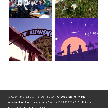
© Copyright - Salesiani di Don Bosco -
Circoscrizione "Maria
Ausiliatrice"
Piemonte e Valle D'Aosta C.F. 97554240016 |
Privacy