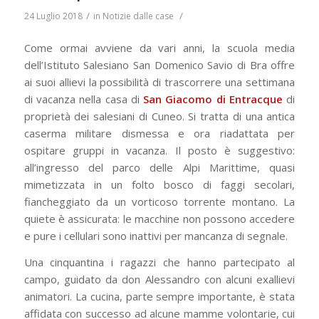
/
/
24 Luglio 2018
in
Notizie dalle case
Come ormai avviene da vari anni, la scuola media
dell’Istituto Salesiano San Domenico Savio di Bra offre
ai suoi allievi la possibilità di trascorrere una settimana
di vacanza nella casa di
San Giacomo di Entracque
di
proprietà dei salesiani di Cuneo. Si tratta di una antica
caserma militare dismessa e ora riadattata per
ospitare gruppi in vacanza. Il posto è suggestivo:
all’ingresso del parco delle Alpi Marittime, quasi
mimetizzata in un folto bosco di faggi secolari,
fiancheggiato da un vorticoso torrente montano. La
quiete è assicurata: le macchine non possono accedere
e pure i cellulari sono inattivi per mancanza di segnale.
Una cinquantina i ragazzi che hanno partecipato al
campo, guidato da don Alessandro con alcuni exallievi
animatori. La cucina, parte sempre importante, è stata
affidata con successo ad alcune mamme volontarie, cui