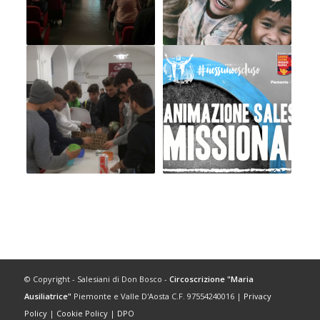
© Copyright - Salesiani di Don Bosco -
Circoscrizione "Maria
Ausiliatrice"
Piemonte e Valle D'Aosta C.F. 97554240016 |
Privacy
Policy
|
Cookie Policy
|
DPO