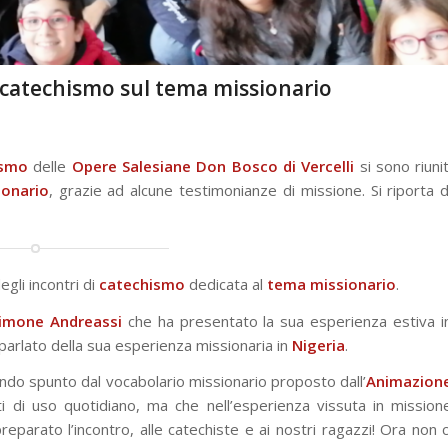
di catechismo sul tema missionario
ismo
delle
Opere Salesiane Don Bosco di Vercelli
si sono riunit
onario
, grazie ad alcune testimonianze di missione. Si riporta d
gli incontri di
catechismo
dedicata al
tema missionario
.
imone Andreassi
che ha presentato la sua esperienza estiva i
parlato della sua esperienza missionaria in
Nigeria
.
endo spunto dal vocabolario missionario proposto dall’
Animazion
tti di uso quotidiano, ma che nell’esperienza vissuta in mission
eparato l’incontro, alle catechiste e ai nostri ragazzi! Ora non c