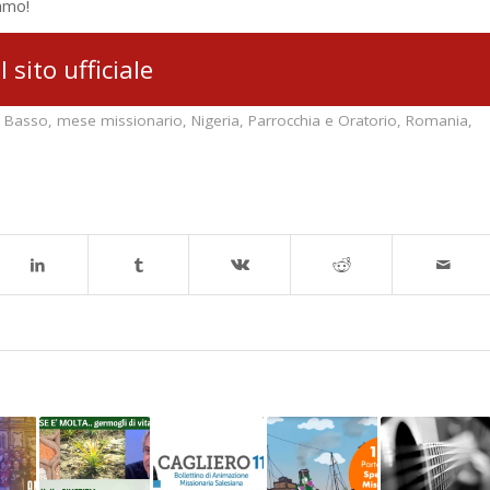
amo!
il sito ufficiale
o Basso
,
mese missionario
,
Nigeria
,
Parrocchia e Oratorio
,
Romania
,