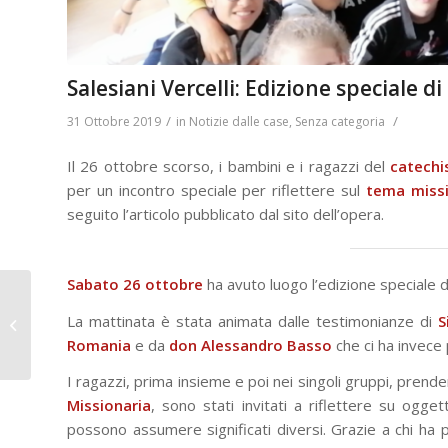
Salesiani Vercelli: Edizione speciale 
/
/
31 Ottobre 2019
in
Notizie dalle case
,
Senza categoria
Il 26 ottobre scorso, i bambini e i ragazzi del
catech
per un incontro speciale per riflettere sul
tema missi
seguito l’articolo pubblicato dal sito dell’opera.
Sabato 26 ottobre
ha avuto luogo l’edizione speciale de
Rapporto ACS.
“Perseguitati più che
La mattinata è stata animata dalle testimonianze di
S
mai. Focus sulla
Romania
e da
don Alessandro Basso
che ci ha invece 
persecuzione anticr...
I ragazzi, prima insieme e poi nei singoli gruppi, prend
Missionaria
, sono stati invitati a riflettere su ogge
possono assumere significati diversi. Grazie a chi ha pr