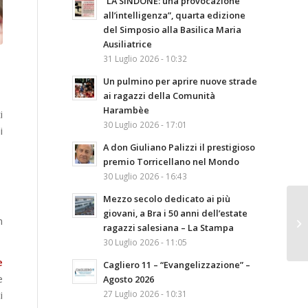
“LA SINDONE: una provocazione
all’intelligenza”, quarta edizione
del Simposio alla Basilica Maria
Ausiliatrice
31 Luglio 2026 - 10:32
Un pulmino per aprire nuove strade
ai ragazzi della Comunità
Harambèe
i
30 Luglio 2026 - 17:01
i
A don Giuliano Palizzi il prestigioso
premio Torricellano nel Mondo
30 Luglio 2026 - 16:43
Mezzo secolo dedicato ai più
giovani, a Bra i 50 anni dell’estate
n
ragazzi salesiana – La Stampa
30 Luglio 2026 - 11:05
e
Cagliero 11 – “Evangelizzazione” –
e
Agosto 2026
27 Luglio 2026 - 10:31
i