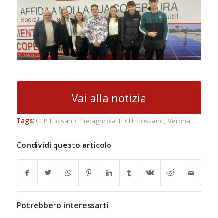
Vai alla notizia
Tags:
CFP Fossano
,
Fieragricola TECH
,
Fossano
,
Verona
Condividi questo articolo
Potrebbero interessarti