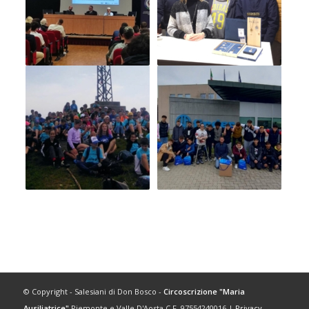
© Copyright - Salesiani di Don Bosco -
Circoscrizione "Maria
Ausiliatrice"
Piemonte e Valle D'Aosta C.F. 97554240016 |
Privacy