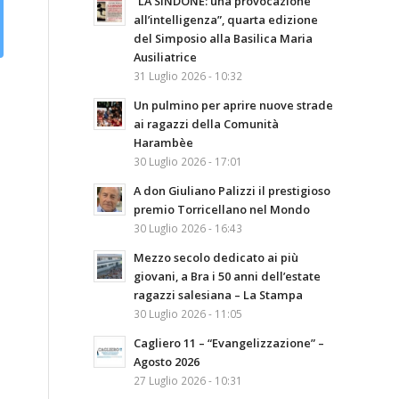
“LA SINDONE: una provocazione
all’intelligenza”, quarta edizione
del Simposio alla Basilica Maria
Ausiliatrice
31 Luglio 2026 - 10:32
Un pulmino per aprire nuove strade
ai ragazzi della Comunità
Harambèe
30 Luglio 2026 - 17:01
A don Giuliano Palizzi il prestigioso
premio Torricellano nel Mondo
30 Luglio 2026 - 16:43
Mezzo secolo dedicato ai più
giovani, a Bra i 50 anni dell’estate
ragazzi salesiana – La Stampa
30 Luglio 2026 - 11:05
Cagliero 11 – “Evangelizzazione” –
Agosto 2026
27 Luglio 2026 - 10:31