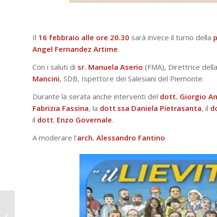
Il
16 febbraio alle ore 20.30
sarà invece il turno della
p
Angel Fernandez Artime
.
Con i saluti di
sr. Manuela Aserio
(FMA), Direttrice del
Mancini
, SDB, Ispettore dei Salesiani del Piemonte.
Durante la serata anche interventi del
dott. Giorgio A
Fabrizia Fassina
, la
dott
.
ssa
Daniela
Pietrasanta
, il
d
il
dott
.
Enzo
Governale
.
A moderare l’
a
rch. Alessandro Fantino
.
Labs To Learn:
webinar introduttivo