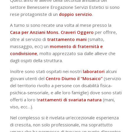
Quest’anno le allieve della seconda annualità del
settore Benessere Erogazione Servizi Estetici si sono
rese protagoniste di un
doppio
servizio
.
A turno si sono recate una volta al mese presso la
Casa per Anziani Mons. Craveri Oggero
per offrire,
oltre al servizio di
trattamento
mani
(smalto,
massaggio, ecc) un
momento
di
fraternità
e
condivisione
, molto apprezzato sia dalle allieve che
dagli ospiti della struttura.
Inoltre sono stati ospitati nei nostri
laboratori
alcuni
giovani utenti del
Centro Diurno il “Mosaico”
(servizio
del territorio rivolto a persone con disabilità fisica-
psichica-sensoriale, e alle loro famiglie) dove sono stati
offerti a loro t
rattamenti di svariata natura
(mani,
viso, ecc…).
Nel complesso si è rivelata un’eccezionale esperienza
di crescita, non solo professionale, ma soprattutto
umana che ha permesso di trovare un punto d’incontro