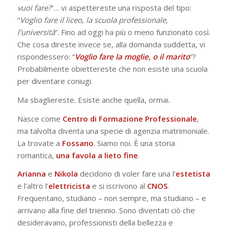
vuoi fare?
”… vi aspettereste una risposta del tipo:
“
Voglio fare il liceo, la scuola professionale,
l’università
”. Fino ad oggi ha più o meno funzionato così.
Che cosa direste invece se, alla domanda suddetta, vi
rispondessero: “
Voglio fare la moglie, o il marito
”?
Probabilmente obiettereste che non esiste una scuola
per diventare coniugi.
Ma sbagliereste. Esiste anche quella, ormai.
Nasce come
Centro di Formazione Professionale
,
ma talvolta diventa una specie di agenzia matrimoniale.
La trovate a
Fossano
. Siamo noi. È una storia
romantica,
una favola a lieto fine
.
Arianna
e
Nikola
decidono di voler fare una l’
estetista
e l’altro l’
elettricista
e si iscrivono al
CNOS
.
Frequentano, studiano – non sempre, ma studiano – e
arrivano alla fine del triennio. Sono diventati ciò che
desideravano, professionisti della bellezza e