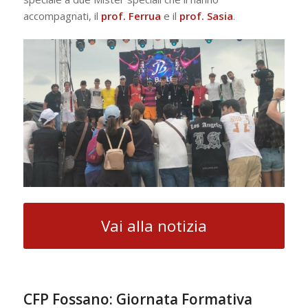
accompagnati, il
prof.
Ferrua
e il
prof.
Sasia
.
Vai alla notizia
CFP Fossano: Giornata Formativa