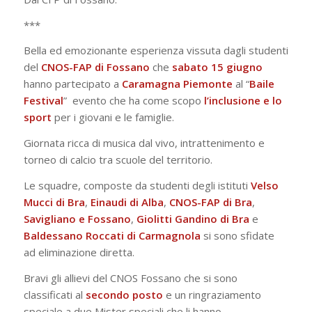
***
Bella ed emozionante esperienza vissuta dagli studenti
del
CNOS-FAP di Fossano
che
sabato 15 giugno
hanno partecipato a
Caramagna
Piemonte
al “
Baile
Festival
” evento che ha come scopo
l’inclusione e lo
sport
per i giovani e le famiglie.
Giornata ricca di musica dal vivo, intrattenimento e
torneo di calcio tra scuole del territorio.
Le squadre, composte da studenti degli istituti
Velso
Mucci di Bra
,
Einaudi
di Alba
,
CNOS-FAP di Bra
,
Savigliano e Fossano
,
Giolitti Gandino di Bra
e
Baldessano Roccati di Carmagnola
si sono sfidate
ad eliminazione diretta.
Bravi gli allievi del CNOS Fossano che si sono
classificati al
secondo posto
e un ringraziamento
speciale a due Mister speciali che li hanno