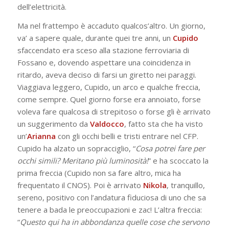
dell’elettricità.
Ma nel frattempo è accaduto qualcos’altro. Un giorno,
va’ a sapere quale, durante quei tre anni, un
Cupido
sfaccendato era sceso alla stazione ferroviaria di
Fossano e, dovendo aspettare una coincidenza in
ritardo, aveva deciso di farsi un giretto nei paraggi.
Viaggiava leggero, Cupido, un arco e qualche freccia,
come sempre. Quel giorno forse era annoiato, forse
voleva fare qualcosa di strepitoso o forse gli è arrivato
un suggerimento da
Valdocco
, fatto sta che ha visto
un’
Arianna
con gli occhi belli e tristi entrare nel CFP.
Cupido ha alzato un sopracciglio, “
Cosa potrei fare per
occhi simili? Meritano più luminosità!
” e ha scoccato la
prima freccia (Cupido non sa fare altro, mica ha
frequentato il CNOS). Poi è arrivato
Nikola
, tranquillo,
sereno, positivo con l’andatura fiduciosa di uno che sa
tenere a bada le preoccupazioni e zac! L’altra freccia:
“
Questo qui ha in abbondanza quelle cose che servono