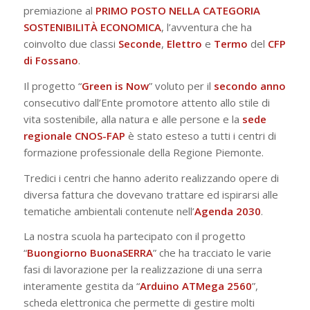
premiazione al
PRIMO POSTO NELLA CATEGORIA
SOSTENIBILITÀ ECONOMICA
, l’avventura che ha
coinvolto due classi
Seconde
,
Elettro
e
Termo
del
CFP
di Fossano
.
Il progetto “
Green is Now
” voluto per il
secondo
anno
consecutivo dall’Ente promotore attento allo stile di
vita sostenibile, alla natura e alle persone e la
sede
regionale CNOS-FAP
è stato esteso a tutti i centri di
formazione professionale della Regione Piemonte.
Tredici i centri che hanno aderito realizzando opere di
diversa fattura che dovevano trattare ed ispirarsi alle
tematiche ambientali contenute nell’
Agenda 2030
.
La nostra scuola ha partecipato con il progetto
“
Buongiorno BuonaSERRA
” che ha tracciato le varie
fasi di lavorazione per la realizzazione di una serra
interamente gestita da “
Arduino ATMega 2560
”,
scheda elettronica che permette di gestire molti