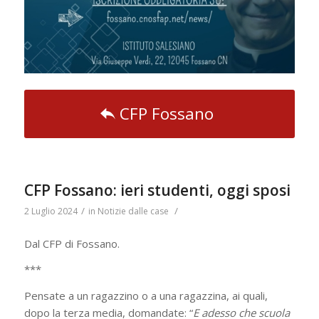
CFP Fossano
CFP Fossano: ieri studenti, oggi sposi
/
/
2 Luglio 2024
in
Notizie dalle case
Dal CFP di Fossano.
***
Pensate a un ragazzino o a una ragazzina, ai quali,
dopo la terza media, domandate: “
E adesso che scuola