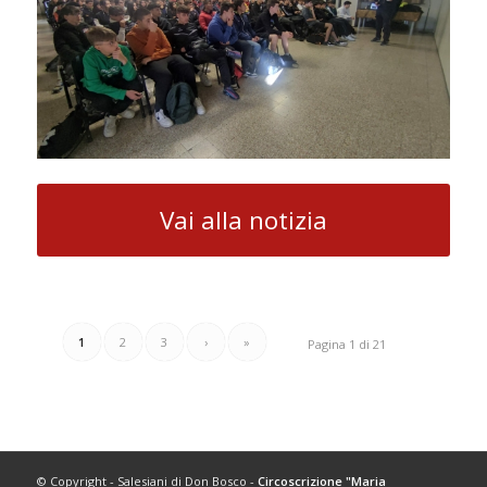
Vai alla notizia
1
2
3
›
»
Pagina 1 di 21
© Copyright - Salesiani di Don Bosco -
Circoscrizione "Maria